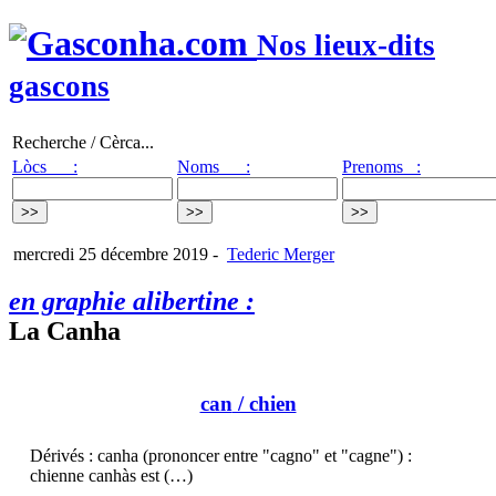
Nos lieux-dits
gascons
Recherche / Cèrca...
Lòcs :
Noms :
Prenoms :
mercredi 25 décembre 2019
-
Tederic Merger
en graphie alibertine :
La Canha
can
/ chien
Dérivés : canha (prononcer entre "cagno" et "cagne") :
chienne canhàs est (…)