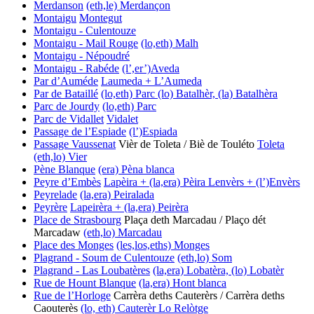
Merdanson
(eth,le) Merdançon
Montaigu
Montegut
Montaigu - Culentouze
Montaigu - Mail Rouge
(lo,eth) Malh
Montaigu - Népoudré
Montaigu - Rabéde
(l’,er’)Aveda
Par d’Auméde
Laumeda + L’Aumeda
Par de Bataillé
(lo,eth) Parc
(lo) Batalhèr, (la) Batalhèra
Parc de Jourdy
(lo,eth) Parc
Parc de Vidallet
Vidalet
Passage de l’Espiade
(l’)Espiada
Passage Vaussenat
Vièr de Toleta / Biè de Touléto
Toleta
(eth,lo) Vier
Pène Blanque
(era) Pèna blanca
Peyre d’Embès
Lapèira + (la,era) Pèira
Lenvèrs + (l’)Envèrs
Peyrelade
(la,era) Peiralada
Peyrère
Lapeirèra + (la,era) Peirèra
Place de Strasbourg
Plaça deth Marcadau / Plaço dét
Marcadaw
(eth,lo) Marcadau
Place des Monges
(les,los,eths) Monges
Plagrand - Soum de Culentouze
(eth,lo) Som
Plagrand - Las Loubatères
(la,era) Lobatèra, (lo) Lobatèr
Rue de Hount Blanque
(la,era) Hont blanca
Rue de l’Horloge
Carrèra deths Cauterèrs / Carrèra deths
Caouterès
(lo, eth) Cauterèr
Lo Relòtge