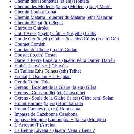
Chemin des Hountettes
(la,era) Honteta
Chemin des Merlères
(la,era) Merlèra, (lo,le) Merlèr
Chemin Loubat
Lobat
Chemin Matarra - quartier du Matarra
(eth) Matarrar
Chemin Plégat
(lo) Plegat
Chiroulet
Chirolet
Cot d’Arets
(lo,eth) Còth + (los,eths) Còths
Cot de Ger
(lo,eth) Còth + (los,eths) Còths
(lo,eth) Gèrt
Coumet
Comèth
Courtau de Chelle
(lo,eth) Cortau
Coustat
(lo,eth) Costat
Darrè la Peyre
Lapèira + (la,era) Pèira
Darrèr, Darrèir
Embès
Lenvèrs + (l’)Envèrs
Es Taillets
Eths Telhets
(eth) Telhet
Espital
L’Ospitau + L’Espitau
Ger de Tolou
Tòlo
Gerens - Bosquet de la Glaire
(la,era) Glèra
Gerens - Couscouillet
(eth) Coscolhet
Gerens - Soula de la Glaire
(la,era) Glèra
(era) Solan
Hount Barrade
(la,era) Hont barrada
Hount Caoutes
(la, era) Hont cauta
Impasse de Cazebonne
Casabona
Impasse Monjoie
Lamontjòia + (la,era) Montjòia
L’Arreyne
(l’)Arreina
La Benne
Lavena + (la,era) Vena ? Bena ?