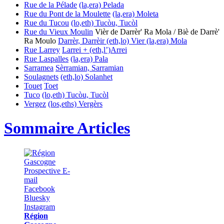
Rue de la Pélade
(la,era) Pelada
Rue du Pont de la Moulette
(la,era) Moleta
Rue du Tucou
(lo,eth) Tucòu, Tucòl
Rue du Vieux Moulin
Vièr de Darrèr' Ra Mola / Biè de Darrè'
Ra Moulo
Darrèr, Darrèir
(eth,lo) Vier
(la,era) Mola
Rue Larrey
Larrei + (eth,l’)Arrei
Rue Laspalles
(la,era) Pala
Sarramea
Sèrramian, Sarramian
Soulagnets
(eth,lo) Solanhet
Touet
Toet
Tuco
(lo,eth) Tucòu, Tucòl
Vergez
(los,eths) Vergèrs
Sommaire Articles
Région