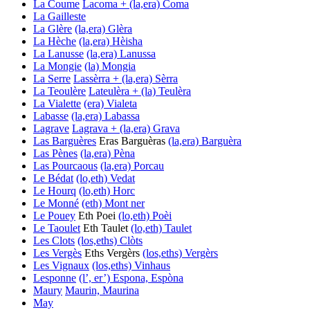
La Coume
Lacoma + (la,era) Coma
La Gailleste
La Glère
(la,era) Glèra
La Hèche
(la,era) Hèisha
La Lanusse
(la,era) Lanussa
La Mongie
(la) Mongia
La Serre
Lassèrra + (la,era) Sèrra
La Teoulère
Lateulèra + (la) Teulèra
La Vialette
(era) Vialeta
Labasse
(la,era) Labassa
Lagrave
Lagrava + (la,era) Grava
Las Barguères
Eras Barguèras
(la,era) Barguèra
Las Pènes
(la,era) Pèna
Las Pourcaous
(la,era) Porcau
Le Bédat
(lo,eth) Vedat
Le Hourq
(lo,eth) Horc
Le Monné
(eth) Mont ner
Le Pouey
Eth Poei
(lo,eth) Poèi
Le Taoulet
Eth Taulet
(lo,eth) Taulet
Les Clots
(los,eths) Clòts
Les Vergès
Eths Vergèrs
(los,eths) Vergèrs
Les Vignaux
(los,eths) Vinhaus
Lesponne
(l’, er’) Espona, Espòna
Maury
Maurin, Maurina
May