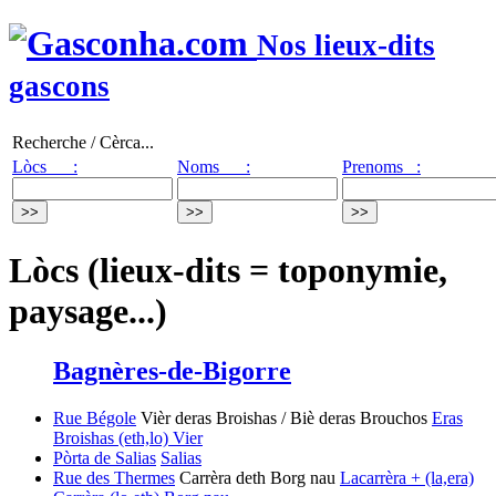
Nos lieux-dits
gascons
Recherche / Cèrca...
Lòcs :
Noms :
Prenoms :
Lòcs (lieux-dits = toponymie,
paysage...)
Bagnères-de-Bigorre
Rue Bégole
Vièr deras Broishas / Biè deras Brouchos
Eras
Broishas
(eth,lo) Vier
Pòrta de Salias
Salias
Rue des Thermes
Carrèra deth Borg nau
Lacarrèra + (la,era)