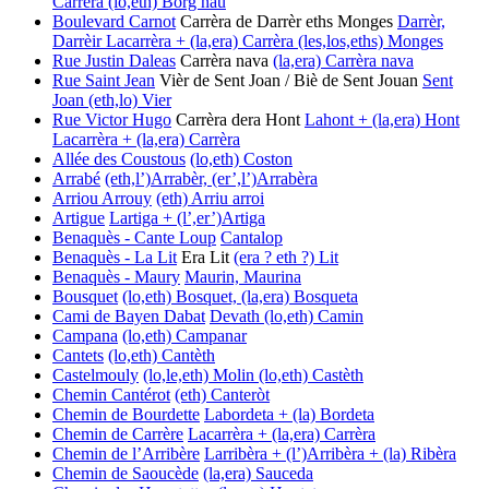
Carrèra
(lo,eth) Borg nau
Boulevard Carnot
Carrèra de Darrèr eths Monges
Darrèr,
Darrèir
Lacarrèra + (la,era) Carrèra
(les,los,eths) Monges
Rue Justin Daleas
Carrèra nava
(la,era) Carrèra nava
Rue Saint Jean
Vièr de Sent Joan / Biè de Sent Jouan
Sent
Joan
(eth,lo) Vier
Rue Victor Hugo
Carrèra dera Hont
Lahont + (la,era) Hont
Lacarrèra + (la,era) Carrèra
Allée des Coustous
(lo,eth) Coston
Arrabé
(eth,l’)Arrabèr, (er’,l’)Arrabèra
Arriou Arrouy
(eth) Arriu arroi
Artigue
Lartiga + (l’,er’)Artiga
Benaquès - Cante Loup
Cantalop
Benaquès - La Lit
Era Lit
(era ? eth ?) Lit
Benaquès - Maury
Maurin, Maurina
Bousquet
(lo,eth) Bosquet, (la,era) Bosqueta
Cami de Bayen Dabat
Devath
(lo,eth) Camin
Campana
(lo,eth) Campanar
Cantets
(lo,eth) Cantèth
Castelmouly
(lo,le,eth) Molin
(lo,eth) Castèth
Chemin Cantérot
(eth) Canteròt
Chemin de Bourdette
Labordeta + (la) Bordeta
Chemin de Carrère
Lacarrèra + (la,era) Carrèra
Chemin de l’Arribère
Larribèra + (l’)Arribèra + (la) Ribèra
Chemin de Saoucède
(la,era) Sauceda