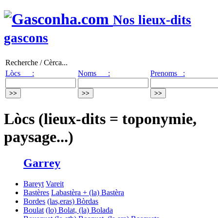
Nos lieux-dits
gascons
Recherche / Cèrca...
Lòcs :
Noms :
Prenoms :
Lòcs (lieux-dits = toponymie,
paysage...)
Garrey
Bareyt
Vareit
Bastères
Labastèra + (la) Bastèra
Bordes
(las,eras) Bòrdas
Boulat
(lo) Bolat, (la) Bolada