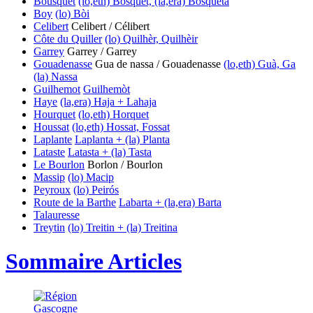
Bousquet
(lo,eth) Bosquet, (la,era) Bosqueta
Boy
(lo) Bòi
Celibert
Celibert / Célibert
Côte du Quiller
(lo) Quilhèr, Quilhèir
Garrey
Garrey / Garrey
Gouadenasse
Gua de nassa / Gouadenasse
(lo,eth) Guà, Ga
(la) Nassa
Guilhemot
Guilhemòt
Haye
(la,era) Haja + Lahaja
Hourquet
(lo,eth) Horquet
Houssat
(lo,eth) Hossat, Fossat
Laplante
Laplanta + (la) Planta
Lataste
Latasta + (la) Tasta
Le Bourlon
Borlon / Bourlon
Massip
(lo) Macip
Peyroux
(lo) Peirós
Route de la Barthe
Labarta + (la,era) Barta
Talauresse
Treytin
(lo) Treitin + (la) Treitina
Sommaire Articles