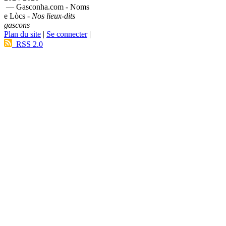
— Gasconha.com - Noms
e Lòcs -
Nos lieux-dits
gascons
Plan du site
|
Se connecter
|
RSS 2.0