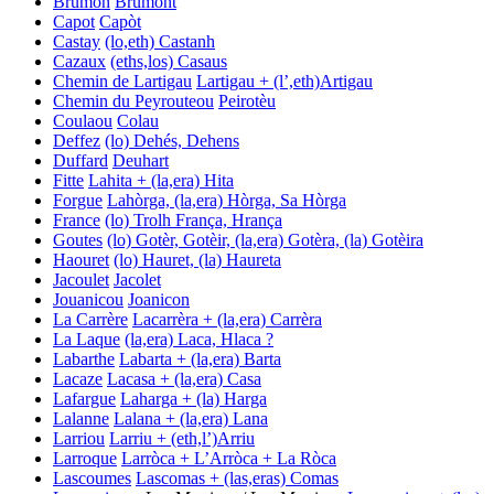
Brumon
Brumont
Capot
Capòt
Castay
(lo,eth) Castanh
Cazaux
(eths,los) Casaus
Chemin de Lartigau
Lartigau + (l’,eth)Artigau
Chemin du Peyrouteou
Peirotèu
Coulaou
Colau
Deffez
(lo) Dehés, Dehens
Duffard
Deuhart
Fitte
Lahita + (la,era) Hita
Forgue
Lahòrga, (la,era) Hòrga, Sa Hòrga
France
(lo) Trolh
França, Hrança
Goutes
(lo) Gotèr, Gotèir, (la,era) Gotèra, (la) Gotèira
Haouret
(lo) Hauret, (la) Haureta
Jacoulet
Jacolet
Jouanicou
Joanicon
La Carrère
Lacarrèra + (la,era) Carrèra
La Laque
(la,era) Laca, Hlaca ?
Labarthe
Labarta + (la,era) Barta
Lacaze
Lacasa + (la,era) Casa
Lafargue
Laharga + (la) Harga
Lalanne
Lalana + (la,era) Lana
Larriou
Larriu + (eth,l’)Arriu
Larroque
Larròca + L’Arròca + La Ròca
Lascoumes
Lascomas + (las,eras) Comas