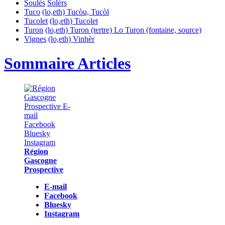
Soulès
Solèrs
Tuco
(lo,eth) Tucòu, Tucòl
Tucolet
(lo,eth) Tucolet
Turon
(lo,eth) Turon (tertre)
Lo Turon (fontaine, source)
Vignes
(lo,eth) Vinhèr
Sommaire Articles
Région
Gascogne
Prospective
E-mail
Facebook
Bluesky
Instagram