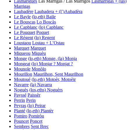
Lasmarigues
Las Marrigas / Las Marrigos
Lasmarrigas + (las)
Marrigas
Laubadère
Laubadera + (l’)Aubadèra
Le Bayle
(lo,eth) Baile
Le Bouscas
Lo Boscàs
Le Capblanc
(lo) Capblanc
Le Pouquet
Poquet
Le Régent
(lo) Regent
Loustaou
Lostau + L’Ostau
Marquet
Marquet
Miqueou
Miquèu
Monge
(lo,eth) Monge, (la) Monja
Mongeat
(lo) Monjar ? Monjat ?
Mounole
Monòlo
Mourillon
Maurilhon, Sent Maurilhon
Moutoué
(lo,eth) Motoèr, Motoèir
Navarre
(la) Navarra
Noguès
(los,eths) Noguèrs
Payssé
Paissèr
Perrin
Perin
Peyras
(lo) Peirar
Planté
(lo,eth) Plantèr
Pomiro
Pomiròu
Pouncet
Poncet
Sembres
Sent Breç