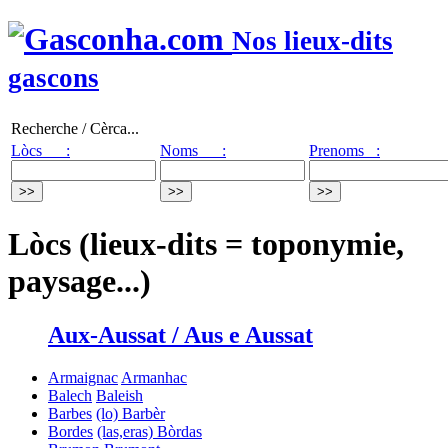
Nos lieux-dits
gascons
Recherche / Cèrca...
Lòcs :
Noms :
Prenoms :
Lòcs (lieux-dits = toponymie,
paysage...)
Aux-Aussat / Aus e Aussat
Armaignac
Armanhac
Balech
Baleish
Barbes
(lo) Barbèr
Bordes
(las,eras) Bòrdas