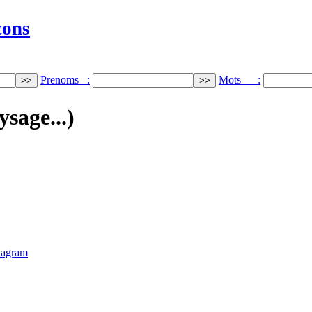
cons
Prenoms :
Mots :
ysage...)