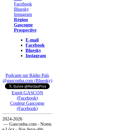
Région
Gascogne
Prospective
E-mail
Facebook
Bluesky
Instagram
Podcasts sur Ràdio País
@gasconha.com (Bluesky)
Esprit GASCON
(Facebook)
Couleur Gascogne
(Facebook)
2024-2026
— Gasconha.com - Noms
e Lòcs -
Nos lieux-dits