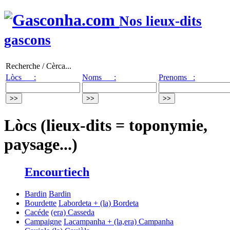
Nos lieux-dits
gascons
Recherche / Cèrca...
Lòcs :
Noms :
Prenoms :
Lòcs (lieux-dits = toponymie,
paysage...)
Encourtiech
Bardin
Bardin
Bourdette
Labordeta + (la) Bordeta
Cacéde
(era) Casseda
Campaigne
Lacampanha + (la,era) Campanha