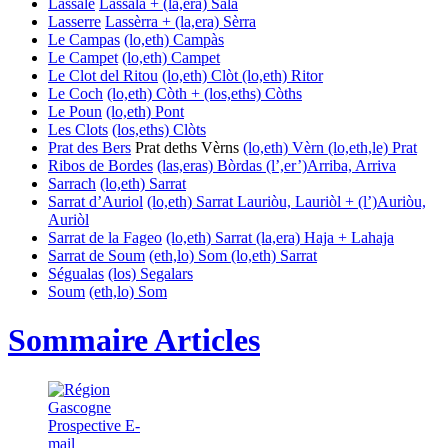
Lassale
Lassala + (la,era) Sala
Lasserre
Lassèrra + (la,era) Sèrra
Le Campas
(lo,eth) Campàs
Le Campet
(lo,eth) Campet
Le Clot del Ritou
(lo,eth) Clòt
(lo,eth) Ritor
Le Coch
(lo,eth) Còth + (los,eths) Còths
Le Poun
(lo,eth) Pont
Les Clots
(los,eths) Clòts
Prat des Bers
Prat deths Vèrns
(lo,eth) Vèrn
(lo,eth,le) Prat
Ribos de Bordes
(las,eras) Bòrdas
(l’,er’)Arriba, Arriva
Sarrach
(lo,eth) Sarrat
Sarrat d’Auriol
(lo,eth) Sarrat
Lauriòu, Lauriòl + (l’)Auriòu,
Auriòl
Sarrat de la Fageo
(lo,eth) Sarrat
(la,era) Haja + Lahaja
Sarrat de Soum
(eth,lo) Som
(lo,eth) Sarrat
Ségualas
(los) Segalars
Soum
(eth,lo) Som
Sommaire Articles