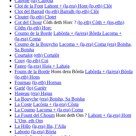
Caujole
(la) Caujòla
Clot de la Font
Lahont + (la,era) Hont
(lo,eth) Clòt
Clot del Barrail
(lo,eth) Barralh
(lo,eth) Clòt
Cloutet
(lo,eth) Clotet
Cot del Chour
Còth deth Horc ?
(lo,eth) Còth + (los,eths)
Còths
(lo,eth) Horc
Coumo de la Borde
Labòrda + (la/era) Bòrda
Lacoma +
(la,era) Coma
Coumo de la Bouycho
Lacoma + (la,era) Coma
(era) Boisha,
Sa Boisha
Courtalot
(eth) Cortalòt
Couy
(lo,eth) Coi
Fageo
(la,era) Haja + Lahaja
Founs de la Borde
Hons dera Bòrda
Labòrda + (la/era) Bòrda
(lo,eth) Hons
Fournau
(lo,eth) Hornau
Garié
(lo) Garièr
Hageau
(era) Hajau
La Bouyche
(era) Boisha, Sa Boisha
La Coste
Lacòsta + (la,era) Còsta
La Coumo
Lacoma + (la,era) Coma
La Fount del Choum
Hont deth Om ?
Lahont + (la,era) Hont
L’Om, eth Om
La Hillo
(la,era) Illa, l’Aïla
Laborio
(la,era) Bòria