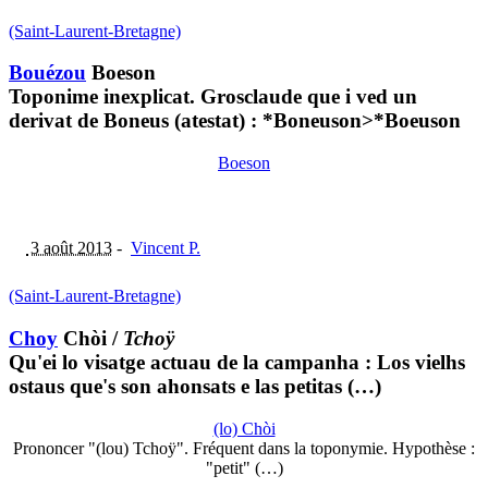
(Saint-Laurent-Bretagne)
Bouézou
Boeson
Toponime inexplicat. Grosclaude que i ved un
derivat de Boneus (atestat) : *Boneuson>*Boeuson
Boeson
3 août 2013
-
Vincent P.
(Saint-Laurent-Bretagne)
Choy
Chòi
/
Tchoÿ
Qu'ei lo visatge actuau de la campanha : Los vielhs
ostaus que's son ahonsats e las petitas (…)
(lo) Chòi
Prononcer "(lou) Tchoÿ". Fréquent dans la toponymie. Hypothèse :
"petit" (…)