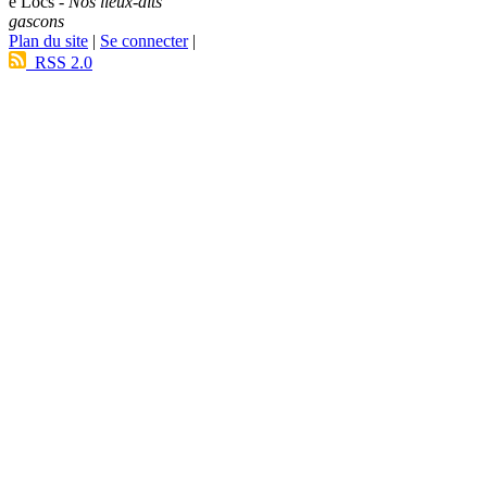
e Lòcs -
Nos lieux-dits
gascons
Plan du site
|
Se connecter
|
RSS 2.0