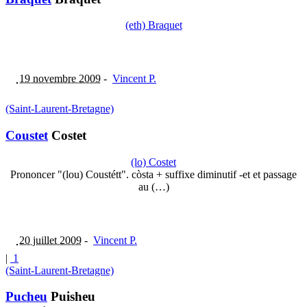
(eth) Braquet
19 novembre 2009
-
Vincent P.
(Saint-Laurent-Bretagne)
Coustet
Costet
(lo) Costet
Prononcer "(lou) Coustétt". còsta + suffixe diminutif -et et passage
au (…)
20 juillet 2009
-
Vincent P.
|
1
(Saint-Laurent-Bretagne)
Pucheu
Puisheu