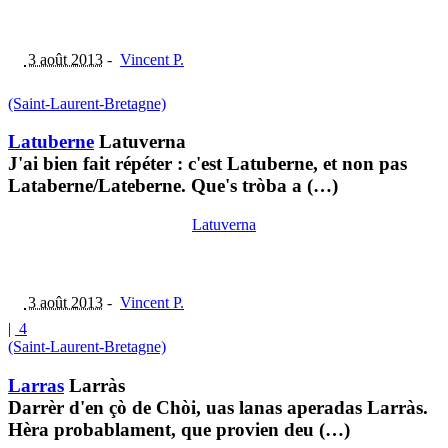
3 août 2013
-
Vincent P.
(Saint-Laurent-Bretagne)
Latuberne
Latuverna
J'ai bien fait répéter : c'est Latuberne, et non pas
Lataberne/Lateberne. Que's tròba a (…)
Latuverna
3 août 2013
-
Vincent P.
|
4
(Saint-Laurent-Bretagne)
Larras
Larràs
Darrèr d'en çò de Chòi, uas lanas aperadas Larràs.
Hèra probablament, que provien deu (…)