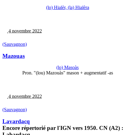
(lo) Hialèr, (la) Hialèra
4 novembre 2022
(Sauvagnon)
Mazouas
(lo) Masoàs
Pron. "(lou) Mazouàs" mason + augmentatif -as
4 novembre 2022
(Sauvagnon)
Lavardacq
Encore répertorié par l'IGN vers 1950. CN (A2) :
Labardacq