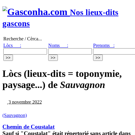
Nos lieux-dits
gascons
Recherche / Cèrca...
Lòcs :
Noms :
Prenoms :
Lòcs (lieux-dits = toponymie,
paysage...) de
Sauvagnon
3 novembre 2022
(Sauvagnon)
Chemin de Coustalat
Sauf si "Coustalat" était répertorié sans article dans