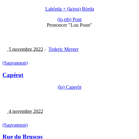
Labòrda + (la/era) Bòrda
(lo,eth) Pont
Prononcer "Lou Poun"
5 novembre 2022
-
Tederic Merger
(Sauvagnon)
Capérot
(lo) Caperòt
4 novembre 2022
(Sauvagnon)
Rue du Bruscos