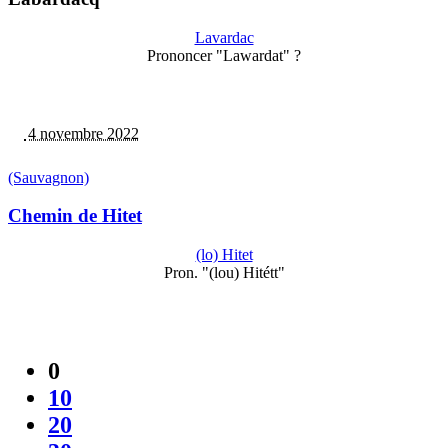
Lavardac
Prononcer "Lawardat" ?
4 novembre 2022
(Sauvagnon)
Chemin de Hitet
(lo) Hitet
Pron. "(lou) Hitétt"
0
10
20