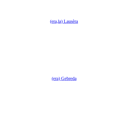
(era,la) Lausèra
(era) Gebreda