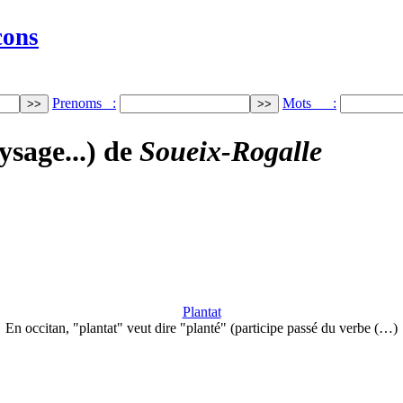
cons
Prenoms :
Mots :
ysage...) de
Soueix-Rogalle
Plantat
En occitan, "plantat" veut dire "planté" (participe passé du verbe (…)