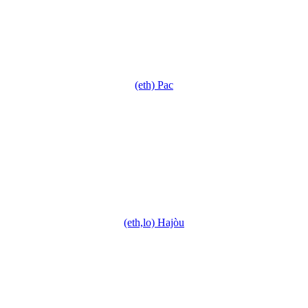
(eth) Pac
(eth,lo) Hajòu