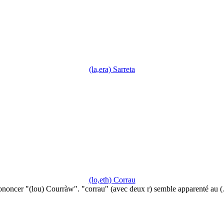
(la,era) Sarreta
(lo,eth) Corrau
ononcer "(lou) Courràw". "corrau" (avec deux r) semble apparenté au 