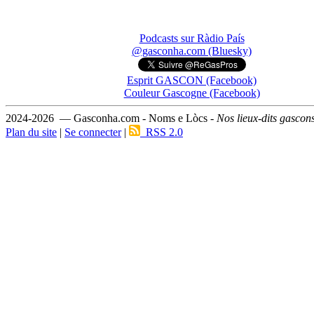
Podcasts sur Ràdio País
@gasconha.com (Bluesky)
Esprit GASCON (Facebook)
Couleur Gascogne (Facebook)
2024-2026 — Gasconha.com - Noms e Lòcs -
Nos lieux-dits gascon
Plan du site
|
Se connecter
|
RSS 2.0