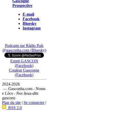
Gascogne
Prospective
E-mail
Facebook
Bluesky
Instagram
Podcasts sur Ràdio País
@gasconha.com (Bluesky)
Esprit GASCON
(Facebook)
Couleur Gascogne
(Facebook)
2024-2026
— Gasconha.com - Noms
e Lòcs -
Nos lieux-dits
gascons
Plan du site
|
Se connecter
|
RSS 2.0