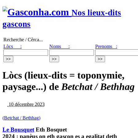
Nos lieux-dits
gascons
Recherche / Cèrca...
Lòcs :
Noms :
Prenoms :
Lòcs (lieux-dits = toponymie,
paysage...) de
Betchat / Bethhag
10 décembre 2023
(Betchat / Bethhag)
Le Bousquet
Eth Bosquet
2024 : panèus on eth gascon es a egalitat deth