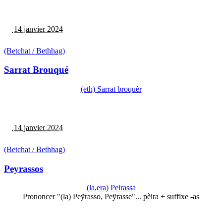
14 janvier 2024
(Betchat / Bethhag)
Sarrat Brouqué
(eth) Sarrat broquèr
14 janvier 2024
(Betchat / Bethhag)
Peyrassos
(la,era) Peirassa
Prononcer "(la) Peÿrasso, Peÿrasse"... pèira + suffixe -as