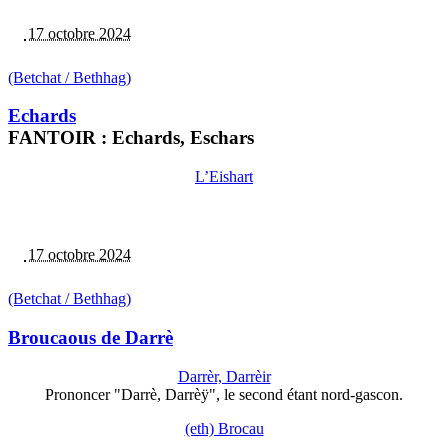
17 octobre 2024
(Betchat / Bethhag)
Echards
FANTOIR : Echards, Eschars
L’Eishart
17 octobre 2024
(Betchat / Bethhag)
Broucaous de Darrè
Darrèr, Darrèir
Prononcer "Darrè, Darrèÿ", le second étant nord-gascon.
(eth) Brocau