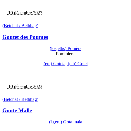
10 décembre 2023
(Betchat / Bethhag)
Goutet des Poumès
(los,eths) Pomèrs
Pommiers.
(era) Goteta, (eth) Gotet
10 décembre 2023
(Betchat / Bethhag)
Goute Malle
(la,era) Gota mala