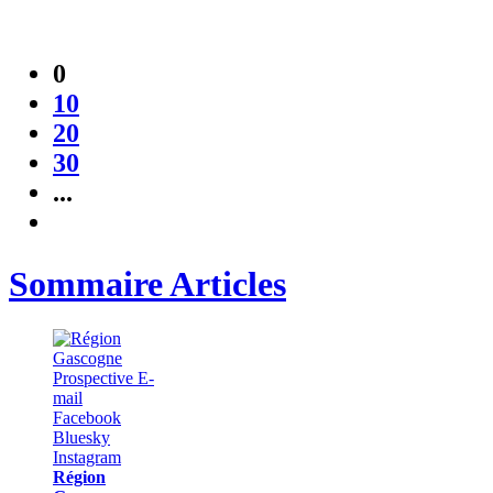
0
10
20
30
...
Sommaire Articles
Région