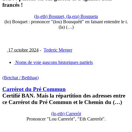
francés !
(lo,eth) Bosquet, (la,era) Bosqueta
(lo) Bosquet : prononcer "(lou) Bousquétt" en faisant entendre le t.
(la) (…)
17 octobre 2024
-
Tederic Merger
Noms de voie gascons historiques partiels
(Betchat / Bethhag)
Carrérot du Pré Commun
Certifié BAN. Mais la répartition des adresses entre
ce Carrérot du Pré Commun et le Chemin du (…)
(lo,eth) Carreròt
Prononcer "Lou Carreròt", "Eth Carreròt".