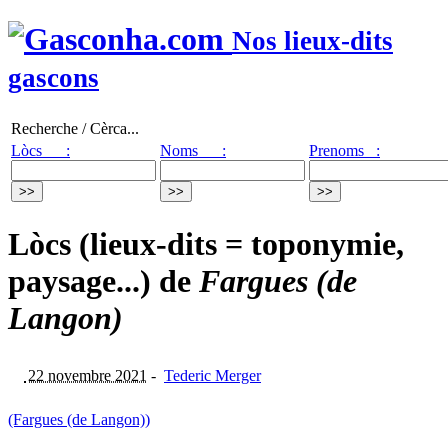
Nos lieux-dits
gascons
Recherche / Cèrca...
Lòcs :
Noms :
Prenoms :
Lòcs (lieux-dits = toponymie,
paysage...) de
Fargues (de
Langon)
22 novembre 2021
-
Tederic Merger
(Fargues (de Langon))