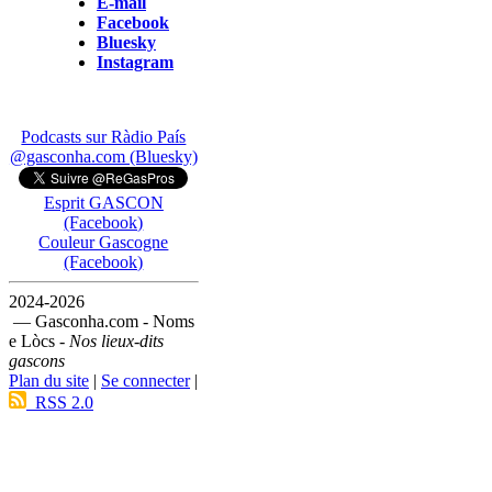
E-mail
Facebook
Bluesky
Instagram
Podcasts sur Ràdio País
@gasconha.com (Bluesky)
Esprit GASCON
(Facebook)
Couleur Gascogne
(Facebook)
2024-2026
— Gasconha.com - Noms
e Lòcs -
Nos lieux-dits
gascons
Plan du site
|
Se connecter
|
RSS 2.0