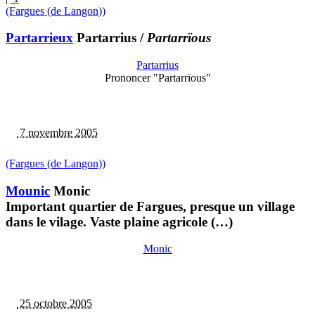
(Fargues (de Langon))
Partarrieux
Partarrius
/
Partarrïous
Partarrius
Prononcer "Partarrïous"
7 novembre 2005
(Fargues (de Langon))
Mounic
Monic
Important quartier de Fargues, presque un village
dans le vilage. Vaste plaine agricole (…)
Monic
25 octobre 2005