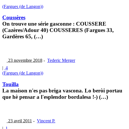
(Fargues (de Langon))
Coussères
On trouve une série gasconne : COUSSERE
(Cazères/Adour 40) COUSSERES (Fargues 33,
Gardères 65, (…)
23 novembre 2018
-
Tederic Merger
|
4
(Fargues (de Langon))
Touilla
La maison n'es pas briga vascona. Lo beròi portau
que hè pensar a l'esplendor bordalesa !-) (…)
23 avril 2011
-
Vincent P.
|
1