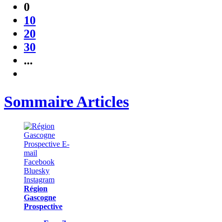
0
10
20
30
...
Sommaire Articles
Région
Gascogne
Prospective