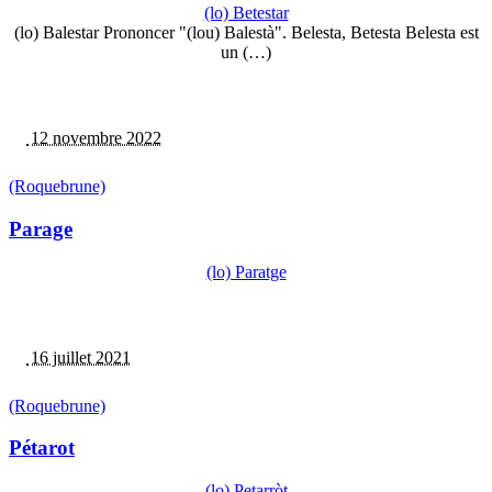
(lo) Betestar
(lo) Balestar Prononcer "(lou) Balestà". Belesta, Betesta Belesta est
un (…)
12 novembre 2022
(Roquebrune)
Parage
(lo) Paratge
16 juillet 2021
(Roquebrune)
Pétarot
(lo) Petarròt