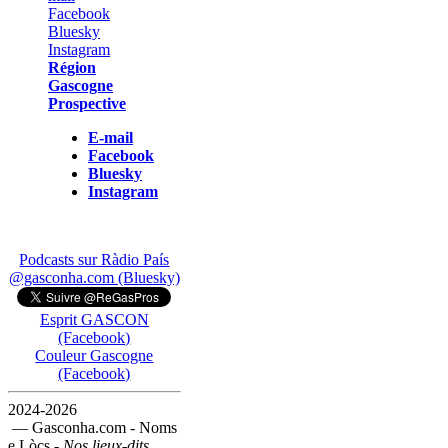
Région
Gascogne
Prospective
E-mail
Facebook
Bluesky
Instagram
Podcasts sur Ràdio País
@gasconha.com (Bluesky)
Esprit GASCON
(Facebook)
Couleur Gascogne
(Facebook)
2024-2026
— Gasconha.com - Noms
e Lòcs -
Nos lieux-dits