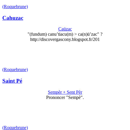
(Roquebrune)
Cahuzac
Caüzac
"(fundum) canu’tiacu(m) > ca(n)ü’zac" ?
http://discovergascony.blogspot.fr/201
(Roquebrune)
Saint Pé
Sempèr + Sent Pèr
Prononcer "Sempè".
(Roquebrune)