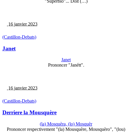
"Superbïo"... Doit (…)
16 janvier 2023
(Castillon-Debats)
Janet
Janet
Prononcer "Janétt".
16 janvier 2023
(Castillon-Debats)
Derriere la Mousquère
(la) Mosquèra, (lo) Mosquèr
Prononcer respectivement "(la) Mousquère, Mousquèro", "(lou)