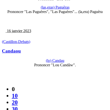
(las,eras) Paguèras
Prononcer "Las Paguères", "Las Paguères"... (la,era) Paguèra
16 janvier 2023
(Castillon-Debats)
Candaou
(lo) Candau
Prononcer "Lou Candàw".
0
10
20
30