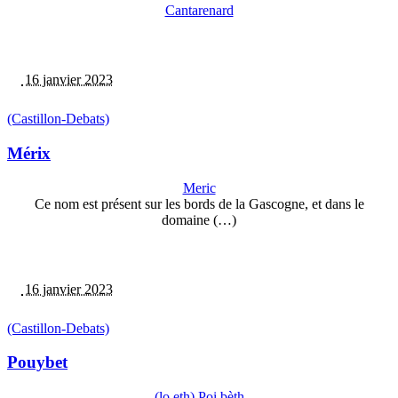
Cantarenard
16 janvier 2023
(Castillon-Debats)
Mérix
Meric
Ce nom est présent sur les bords de la Gascogne, et dans le
domaine (…)
16 janvier 2023
(Castillon-Debats)
Pouybet
(lo,eth) Poi bèth