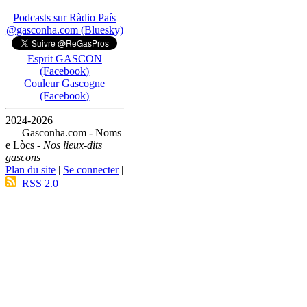
Podcasts sur Ràdio País
@gasconha.com (Bluesky)
Esprit GASCON
(Facebook)
Couleur Gascogne
(Facebook)
2024-2026
— Gasconha.com - Noms
e Lòcs -
Nos lieux-dits
gascons
Plan du site
|
Se connecter
|
RSS 2.0