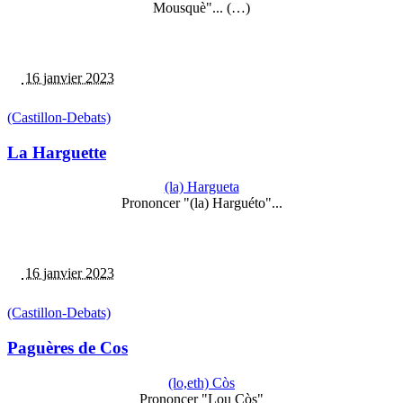
Mousquè"... (…)
16 janvier 2023
(Castillon-Debats)
La Harguette
(la) Hargueta
Prononcer "(la) Harguéto"...
16 janvier 2023
(Castillon-Debats)
Paguères de Cos
(lo,eth) Còs
Prononcer "Lou Còs"