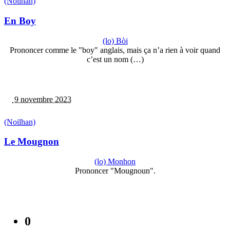
(Noilhan)
En Boy
(lo) Bòi
Prononcer comme le "boy" anglais, mais ça n’a rien à voir quand
c’est un nom (…)
9 novembre 2023
(Noilhan)
Le Mougnon
(lo) Monhon
Prononcer "Mougnoun".
0