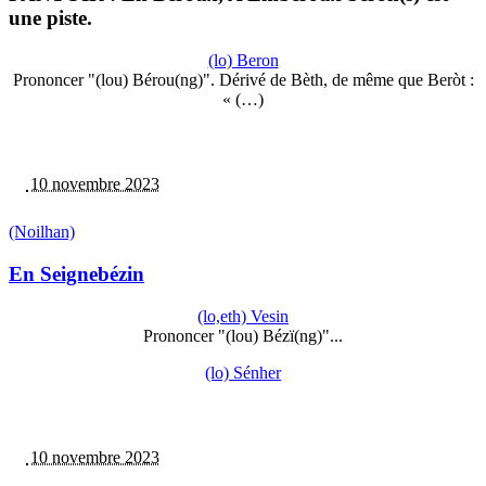
une piste.
(lo) Beron
Prononcer "(lou) Bérou(ng)". Dérivé de Bèth, de même que Beròt :
« (…)
10 novembre 2023
(Noilhan)
En Seignebézin
(lo,eth) Vesin
Prononcer "(lou) Bézï(ng)"...
(lo) Sénher
10 novembre 2023