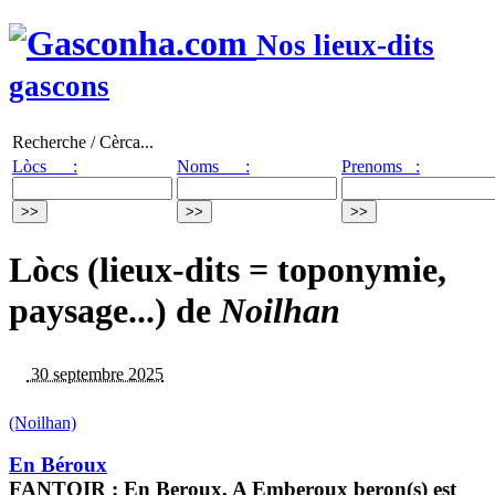
Nos lieux-dits
gascons
Recherche / Cèrca...
Lòcs :
Noms :
Prenoms :
Lòcs (lieux-dits = toponymie,
paysage...) de
Noilhan
30 septembre 2025
(Noilhan)
En Béroux
FANTOIR : En Beroux, A Emberoux beron(s) est