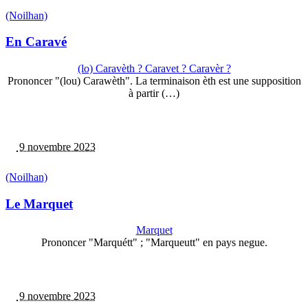
(Noilhan)
En Caravé
(lo) Caravèth ? Caravet ? Caravèr ?
Prononcer "(lou) Carawèth". La terminaison èth est une supposition
à partir (…)
9 novembre 2023
(Noilhan)
Le Marquet
Marquet
Prononcer "Marquétt" ; "Marqueutt" en pays negue.
9 novembre 2023