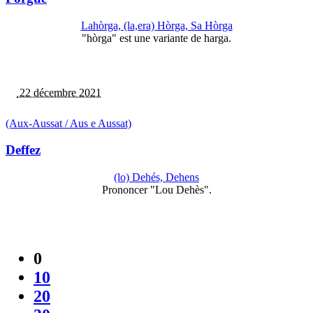
Lahòrga, (la,era) Hòrga, Sa Hòrga
"hòrga" est une variante de harga.
22 décembre 2021
(Aux-Aussat / Aus e Aussat)
Deffez
(lo) Dehés, Dehens
Prononcer "Lou Dehès".
0
10
20