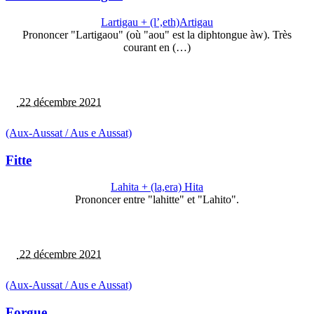
Lartigau + (l’,eth)Artigau
Prononcer "Lartigaou" (où "aou" est la diphtongue àw). Très
courant en (…)
22 décembre 2021
(Aux-Aussat / Aus e Aussat)
Fitte
Lahita + (la,era) Hita
Prononcer entre "lahitte" et "Lahito".
22 décembre 2021
(Aux-Aussat / Aus e Aussat)
Forgue