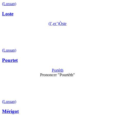
(Lussan)
Loste
(l’,er’)Òste
(Lussan)
Pourtet
Portèth
Prononcer "Pourtèth"
(Lussan)
Mérigot