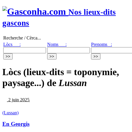
Nos lieux-dits
gascons
Recherche / Cèrca...
Lòcs :
Noms :
Prenoms :
Lòcs (lieux-dits = toponymie,
paysage...) de
Lussan
2 juin 2025
(Lussan)
En Georgis