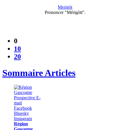
Merigòt
Prononcer "Mérigòtt".
0
10
20
Sommaire Articles
Région
Gascogne