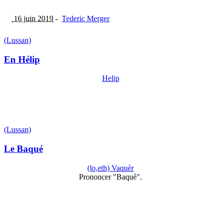
16 juin 2019
-
Tederic Merger
(Lussan)
En Hélip
Helip
(Lussan)
Le Baqué
(lo,eth) Vaquèr
Prononcer "Baquè".