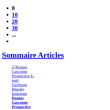
0
10
20
30
...
Sommaire Articles
Région
Gascogne
Prospective