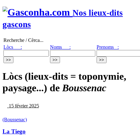
Nos lieux-dits
gascons
Recherche / Cèrca...
Lòcs :
Noms :
Prenoms :
Lòcs (lieux-dits = toponymie,
paysage...) de
Boussenac
15 février 2025
(Boussenac)
La Tiego