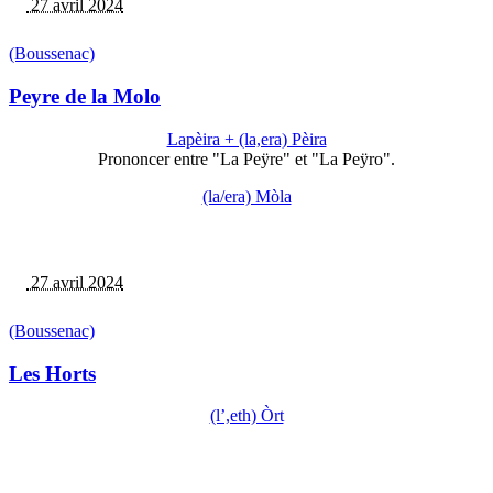
27 avril 2024
(Boussenac)
Peyre de la Molo
Lapèira + (la,era) Pèira
Prononcer entre "La Peÿre" et "La Peÿro".
(la/era) Mòla
27 avril 2024
(Boussenac)
Les Horts
(l’,eth) Òrt