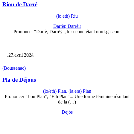
Riou de Darrè
(lo,eth) Riu
Darrèr, Darrèir
Prononcer "Darrè, Darrèÿ", le second étant nord-gascon.
27 avril 2024
(Boussenac)
Pla de Déjous
(lo/eth) Plan, (la,era) Plan
Prononcer "Lou Plan", "Eth Plan"... Une forme féminine résultant
de la (…)
Dejós