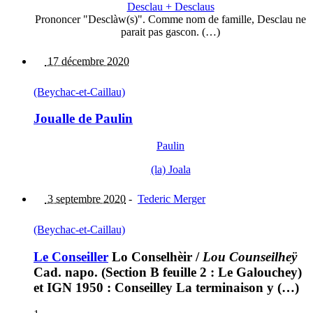
Desclau + Desclaus
Prononcer "Desclàw(s)". Comme nom de famille, Desclau ne
parait pas gascon. (…)
17 décembre 2020
(Beychac-et-Caillau)
Joualle de Paulin
Paulin
(la) Joala
3 septembre 2020
-
Tederic Merger
(Beychac-et-Caillau)
Le Conseiller
Lo Conselhèir
/
Lou Counseilheÿ
Cad. napo. (Section B feuille 2 : Le Galouchey)
et IGN 1950 : Conseilley La terminaison y (…)