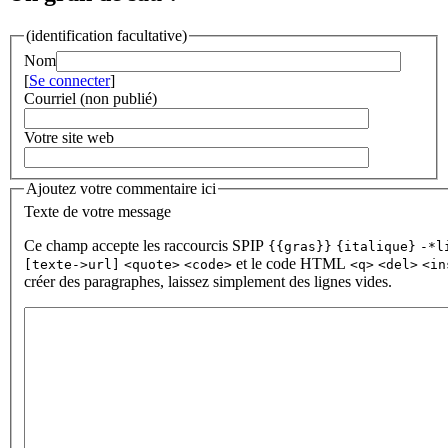
(identification facultative)
Nom
[
Se connecter
]
Courriel (non publié)
Votre site web
Ajoutez votre commentaire ici
Texte de votre message
Ce champ accepte les raccourcis SPIP
{{gras}}
{italique}
-*l
et le code HTML
[texte->url]
<quote>
<code>
<q>
<del>
<in
créer des paragraphes, laissez simplement des lignes vides.