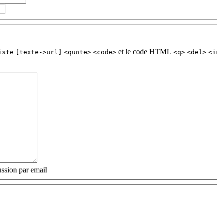
et le code HTML
iste
[texte->url]
<quote>
<code>
<q>
<del>
<i
ssion par email