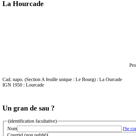
La Hourcade
Pro
Cad. napo. (Section A feuille unique : Le Bourg) : La Ourcade
IGN 1950 : Lourcade
Un gran de sau ?
(identification facultative)
Nom
[
Se co
Courriel (non publié)