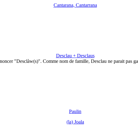
Cantarana, Cantarrana
Desclau + Desclaus
noncer "Desclàw(s)". Comme nom de famille, Desclau ne parait pas g
Paulin
(la) Joala