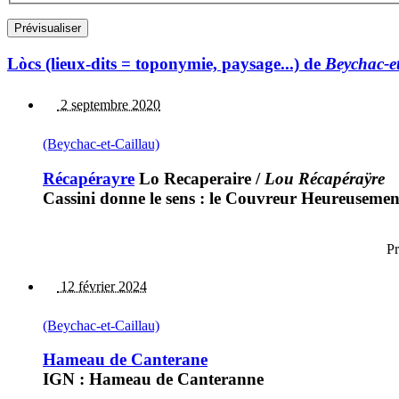
Lòcs (lieux-dits = toponymie, paysage...) de
Beychac-e
2 septembre 2020
(Beychac-et-Caillau)
Récapérayre
Lo Recaperaire
/
Lou Récapéraÿre
Cassini donne le sens : le Couvreur Heureusement
Pr
12 février 2024
(Beychac-et-Caillau)
Hameau de Canterane
IGN : Hameau de Canteranne