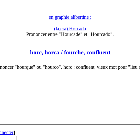
en graphie alibertine :
(la,era) Horcada
Prononcer entre "Hourcade" et "Hourcado".
horc, horca
/ fourche, confluent
noncer "hourque" ou "hourco". horc : confluent, vieux mot pour "lieu
nnecter
]