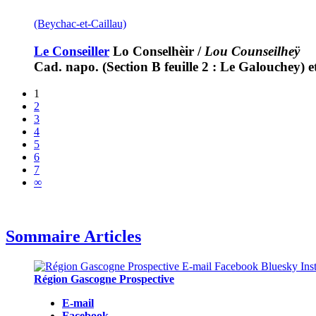
(Beychac-et-Caillau)
Le Conseiller
Lo Conselhèir
/
Lou Counseilheÿ
Cad. napo. (Section B feuille 2 : Le Galouchey) 
1
2
3
4
5
6
7
∞
Sommaire Articles
Région Gascogne Prospective
E-mail
Facebook