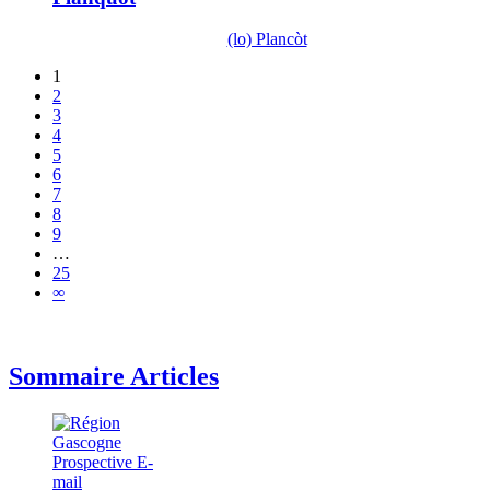
(lo) Plancòt
1
2
3
4
5
6
7
8
9
…
25
∞
Sommaire Articles