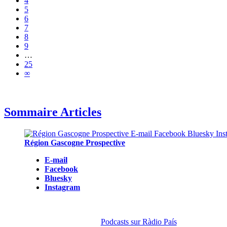
4
5
6
7
8
9
…
25
∞
Sommaire Articles
Région Gascogne Prospective
E-mail
Facebook
Bluesky
Instagram
Podcasts sur Ràdio País