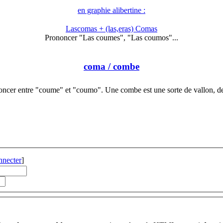
en graphie alibertine :
Lascomas + (las,eras) Comas
Prononcer "Las coumes", "Las coumos"...
coma
/ combe
oncer entre "coume" et "coumo". Une combe est une sorte de vallon, d
nnecter
]