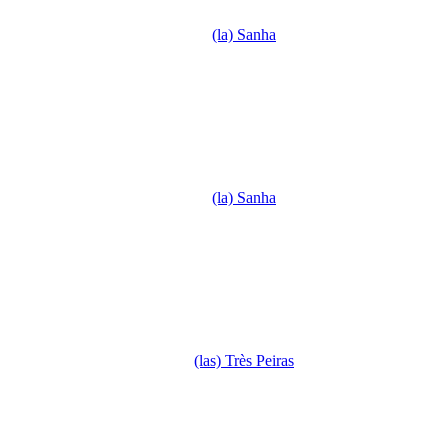
(la) Sanha
(la) Sanha
(las) Très Peiras