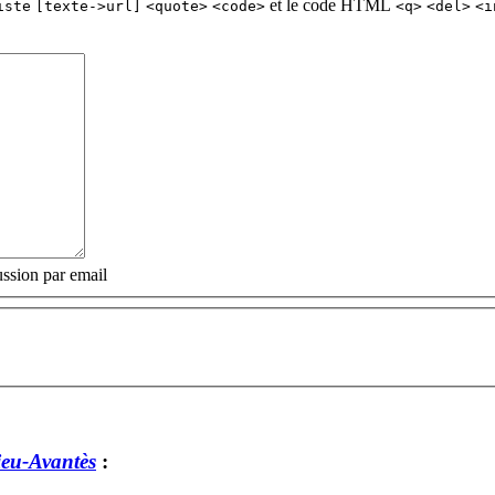
et le code HTML
iste
[texte->url]
<quote>
<code>
<q>
<del>
<i
ssion par email
eu-Avantès
: