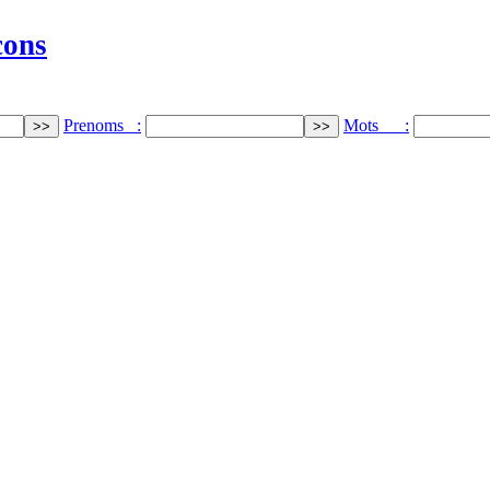
cons
Prenoms :
Mots :