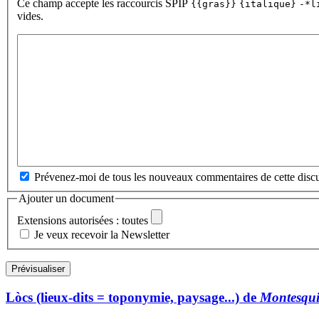
Ce champ accepte les raccourcis SPIP
{{gras}}
{italique}
-*l
vides.
Prévenez-moi de tous les nouveaux commentaires de cette discu
Ajouter un document
Extensions autorisées : toutes
Je veux recevoir la Newsletter
Lòcs (lieux-dits = toponymie, paysage...) de
Montesqui