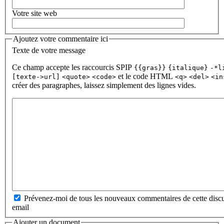
Votre site web
Ajoutez votre commentaire ici
Texte de votre message
Ce champ accepte les raccourcis SPIP
{{gras}}
{italique}
-*l
et le code HTML
[texte->url]
<quote>
<code>
<q>
<del>
<in
créer des paragraphes, laissez simplement des lignes vides.
Prévenez-moi de tous les nouveaux commentaires de cette discu
email
Ajouter un document