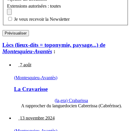
Extensions autorisées : toutes
Je veux recevoir la Newsletter
Lòcs (lieux-dits = toponymie, paysage...) de
Montesquieu-Avantès
:
7 août
(Montesquieu-Avantès)
La Cravarisse
(la,era) Crabarissa
A rapprocher du languedocien Cabrerissa (Cabrérisse).
13 novembre 2024
(Montesquieu-Avantès)