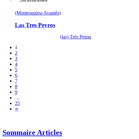
(Montesquieu-Avantès)
Las Tres Peyros
(las) Très Peiras
1
2
3
4
5
6
7
8
9
…
25
∞
Sommaire Articles