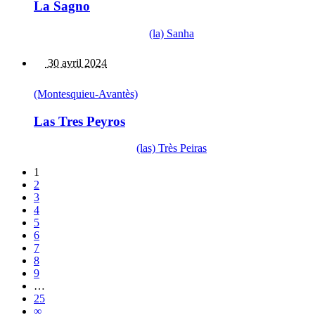
La Sagno
(la) Sanha
30 avril 2024
(Montesquieu-Avantès)
Las Tres Peyros
(las) Très Peiras
1
2
3
4
5
6
7
8
9
…
25
∞