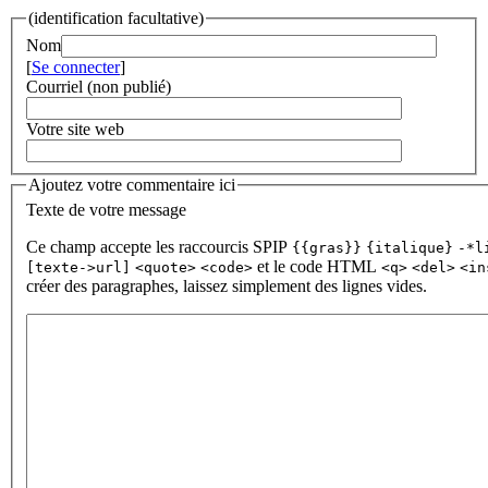
(identification facultative)
Nom
[
Se connecter
]
Courriel (non publié)
Votre site web
Ajoutez votre commentaire ici
Texte de votre message
Ce champ accepte les raccourcis SPIP
{{gras}}
{italique}
-*l
et le code HTML
[texte->url]
<quote>
<code>
<q>
<del>
<in
créer des paragraphes, laissez simplement des lignes vides.