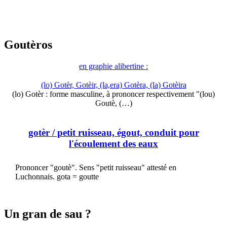
Goutèros
en graphie alibertine :
(lo) Gotèr, Gotèir, (la,era) Gotèra, (la) Gotèira
(lo) Gotèr : forme masculine, à prononcer respectivement "(lou)
Goutè, (…)
gotèr
/ petit ruisseau, égout, conduit pour
l'écoulement des eaux
Prononcer "goutè". Sens "petit ruisseau" attesté en
Luchonnais. gota = goutte
Un gran de sau ?