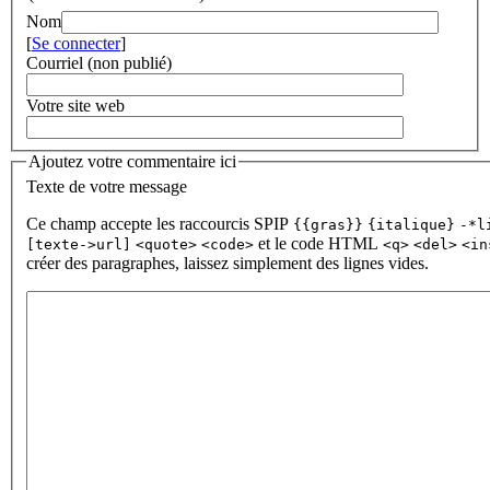
Nom
[
Se connecter
]
Courriel (non publié)
Votre site web
Ajoutez votre commentaire ici
Texte de votre message
Ce champ accepte les raccourcis SPIP
{{gras}}
{italique}
-*l
et le code HTML
[texte->url]
<quote>
<code>
<q>
<del>
<in
créer des paragraphes, laissez simplement des lignes vides.