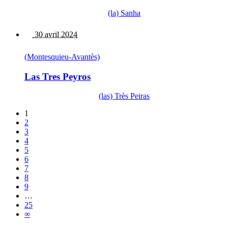
(la) Sanha
30 avril 2024
(Montesquieu-Avantès)
Las Tres Peyros
(las) Très Peiras
1
2
3
4
5
6
7
8
9
…
25
∞