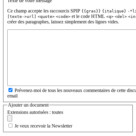
Texte de votre message
Ce champ accepte les raccourcis SPIP
{{gras}}
{italique}
-*l
et le code HTML
[texte->url]
<quote>
<code>
<q>
<del>
<in
créer des paragraphes, laissez simplement des lignes vides.
Prévenez-moi de tous les nouveaux commentaires de cette discu
email
Ajouter un document
Extensions autorisées : toutes
Je veux recevoir la Newsletter