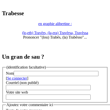
Trabesse
en graphie alibertine :
(lo,eth) Travèrs, (la,era) Travèrsa, Travèssa
Prononcer "(lou) Trabès, (la) Trabèsso"...
Un gran de sau ?
(identification facultative)
Nom
[
Se connecter
]
Courriel (non publié)
Votre site web
Ajoutez votre commentaire ici