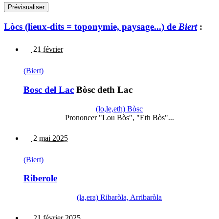
Lòcs (lieux-dits = toponymie, paysage...) de
Biert
:
21 février
(Biert)
Bosc del Lac
Bòsc deth Lac
(lo,le,eth) Bòsc
Prononcer "Lou Bòs", "Eth Bòs"...
2 mai 2025
(Biert)
Riberole
(la,era) Ribaròla, Arribaròla
21 février 2025