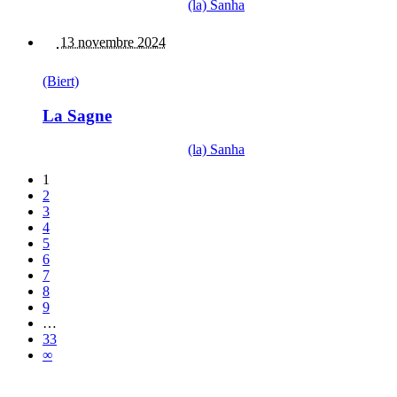
(la) Sanha
13 novembre 2024
(Biert)
La Sagne
(la) Sanha
1
2
3
4
5
6
7
8
9
…
33
∞