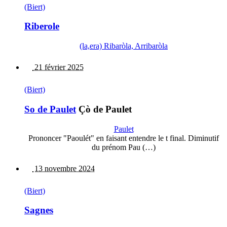
(Biert)
Riberole
(la,era) Ribaròla, Arribaròla
21 février 2025
(Biert)
So de Paulet
Çò de Paulet
Paulet
Prononcer "Paoulét" en faisant entendre le t final. Diminutif
du prénom Pau (…)
13 novembre 2024
(Biert)
Sagnes