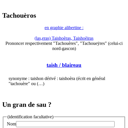
Tachouèros
en graphie alibertine :
(las,eras) Taishoèras, Taishoèiras
Prononcer respectivement "Tachouères", "Tachoueÿres" (celui-ci
nord-gascon)
taish
/ blaireau
synonyme : taishon dérivé : taishoèra (écrit en général
"tachouère" ou (…)
Un gran de sau ?
(identification facultative)
Nom