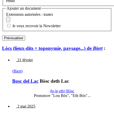
email
Ajouter un document
Extensions autorisées : toutes
Je veux recevoir la Newsletter
Lòcs (lieux-dits = toponymie, paysage...) de
Biert
:
21 février
(Biert)
Bosc del Lac
Bòsc deth Lac
(lo,le,eth) Bòsc
Prononcer "Lou Bòs", "Eth Bòs"...
2 mai 2025