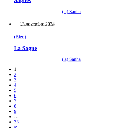
Sagnes
(la) Sanha
13 novembre 2024
(Biert)
La Sagne
(la) Sanha
1
2
3
4
5
6
7
8
9
…
33
∞