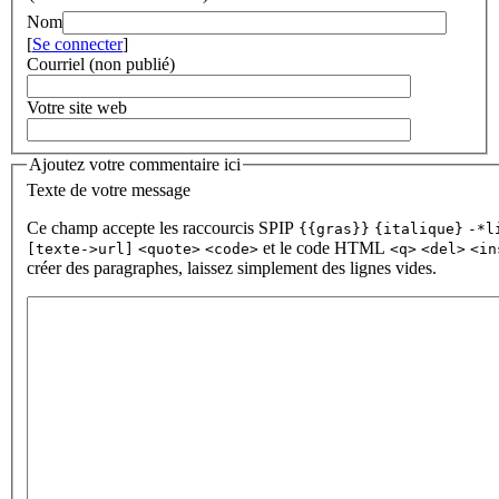
Nom
[
Se connecter
]
Courriel (non publié)
Votre site web
Ajoutez votre commentaire ici
Texte de votre message
Ce champ accepte les raccourcis SPIP
{{gras}}
{italique}
-*l
et le code HTML
[texte->url]
<quote>
<code>
<q>
<del>
<in
créer des paragraphes, laissez simplement des lignes vides.