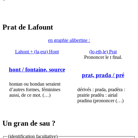
Prat de Lafount
en graphie alibertine :
Lahont + (la,era) Hont
(lo,eth,le) Prat
Prononcer le t final.
hont
/ fontaine, source
prat, prada
/ pré
hontan ou hondan seraient
d’autres formes, féminines
dérivés : prada, pradèra :
aussi, de ce mot. (…)
prairie pradèu : airial
pradina (prononcer (…)
Un gran de sau ?
(identification facultative)