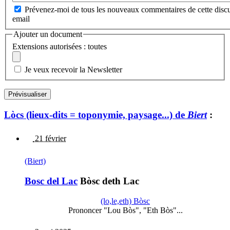
Prévenez-moi de tous les nouveaux commentaires de cette discu
email
Ajouter un document
Extensions autorisées : toutes
Je veux recevoir la Newsletter
Lòcs (lieux-dits = toponymie, paysage...) de
Biert
:
21 février
(Biert)
Bosc del Lac
Bòsc deth Lac
(lo,le,eth) Bòsc
Prononcer "Lou Bòs", "Eth Bòs"...