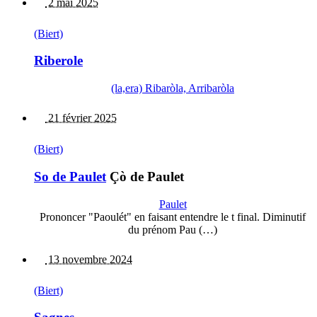
2 mai 2025
(Biert)
Riberole
(la,era) Ribaròla, Arribaròla
21 février 2025
(Biert)
So de Paulet
Çò de Paulet
Paulet
Prononcer "Paoulét" en faisant entendre le t final. Diminutif
du prénom Pau (…)
13 novembre 2024
(Biert)