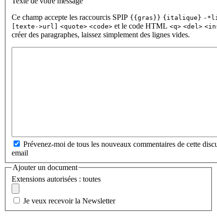
Texte de votre message
Ce champ accepte les raccourcis SPIP
{{gras}}
{italique}
-*l
et le code HTML
[texte->url]
<quote>
<code>
<q>
<del>
<in
créer des paragraphes, laissez simplement des lignes vides.
Prévenez-moi de tous les nouveaux commentaires de cette discu
email
Ajouter un document
Extensions autorisées : toutes
Je veux recevoir la Newsletter