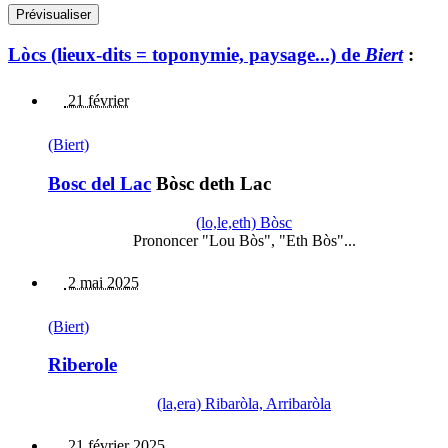
Lòcs (lieux-dits = toponymie, paysage...) de
Biert
:
21 février
(Biert)
Bosc del Lac
Bòsc deth Lac
(lo,le,eth) Bòsc
Prononcer "Lou Bòs", "Eth Bòs"...
2 mai 2025
(Biert)
Riberole
(la,era) Ribaròla, Arribaròla
21 février 2025