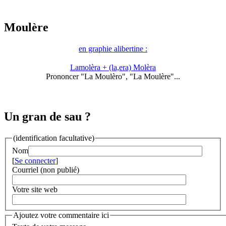
Moulère
en graphie alibertine :
Lamolèra + (la,era) Molèra
Prononcer "La Moulèro", "La Moulère"...
Un gran de sau ?
(identification facultative)
Nom
[
Se connecter
]
Courriel (non publié)
Votre site web
Ajoutez votre commentaire ici