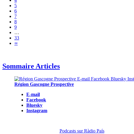
4
5
6
7
8
9
…
33
∞
Sommaire Articles
Région Gascogne Prospective
E-mail
Facebook
Bluesky
Instagram
Podcasts sur Ràdio País