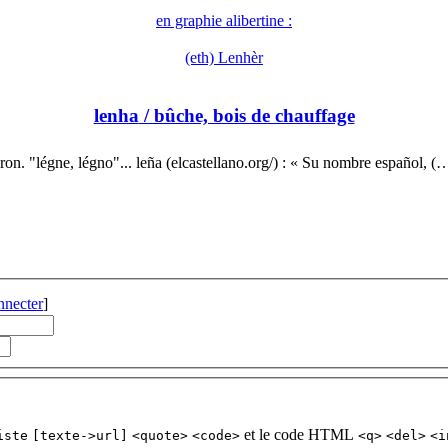
en graphie alibertine :
(eth) Lenhèr
lenha
/ bûche, bois de chauffage
ron. "légne, légno"... leña (elcastellano.org/) : « Su nombre español, (
nnecter
]
et le code HTML
iste
[texte->url]
<quote>
<code>
<q>
<del>
<i