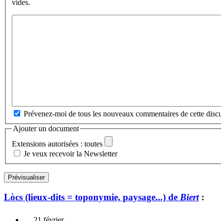
vides.
Prévenez-moi de tous les nouveaux commentaires de cette discu
Ajouter un document
Extensions autorisées : toutes
Je veux recevoir la Newsletter
Lòcs (lieux-dits = toponymie, paysage...) de
Biert
:
21 février