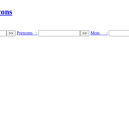
cons
Prenoms :
Mots :