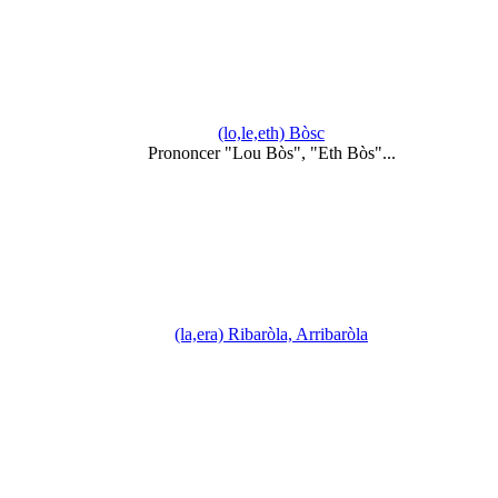
(lo,le,eth) Bòsc
Prononcer "Lou Bòs", "Eth Bòs"...
(la,era) Ribaròla, Arribaròla