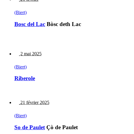
(Biert)
Bosc del Lac
Bòsc deth Lac
2 mai 2025
(Biert)
Riberole
21 février 2025
(Biert)
So de Paulet
Çò de Paulet