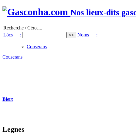
Nos lieux-dits gas
Recherche / Cèrca...
Lòcs :
Noms :
Couserans
Couserans
Biert
Legnes