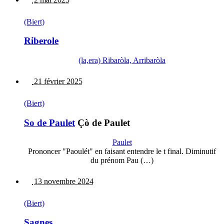
(Biert)
Riberole
(la,era) Ribaròla, Arribaròla
21 février 2025
(Biert)
So de Paulet
Çò de Paulet
Paulet
Prononcer "Paoulét" en faisant entendre le t final. Diminutif
du prénom Pau (…)
13 novembre 2024
(Biert)
Sagnes