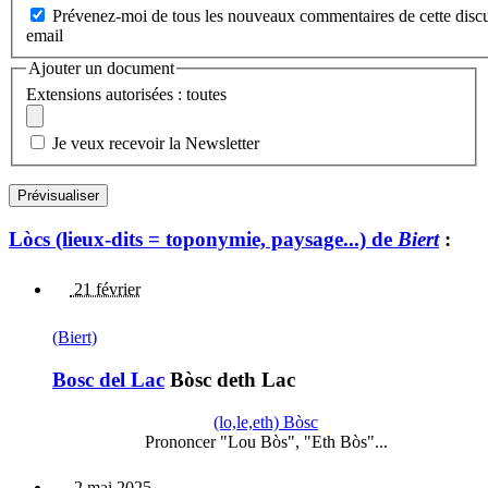
Prévenez-moi de tous les nouveaux commentaires de cette discu
email
Ajouter un document
Extensions autorisées : toutes
Je veux recevoir la Newsletter
Lòcs (lieux-dits = toponymie, paysage...) de
Biert
:
21 février
(Biert)
Bosc del Lac
Bòsc deth Lac
(lo,le,eth) Bòsc
Prononcer "Lou Bòs", "Eth Bòs"...
2 mai 2025