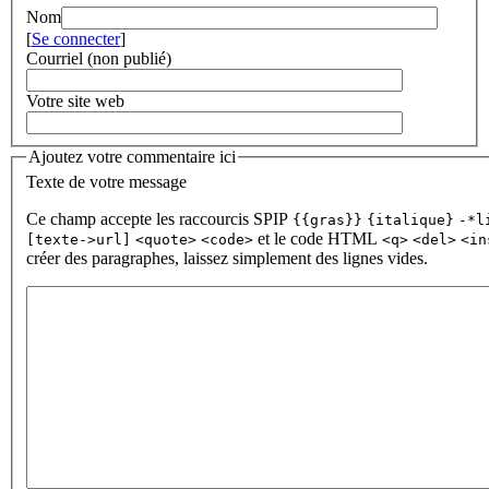
Nom
[
Se connecter
]
Courriel (non publié)
Votre site web
Ajoutez votre commentaire ici
Texte de votre message
Ce champ accepte les raccourcis SPIP
{{gras}}
{italique}
-*l
et le code HTML
[texte->url]
<quote>
<code>
<q>
<del>
<in
créer des paragraphes, laissez simplement des lignes vides.