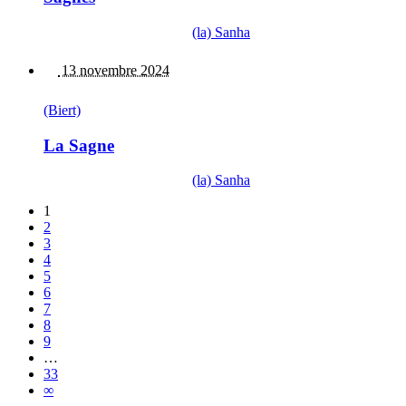
(la) Sanha
13 novembre 2024
(Biert)
La Sagne
(la) Sanha
1
2
3
4
5
6
7
8
9
…
33
∞