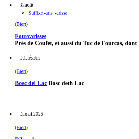
8 août
Suffixe -arís, -arissa
(Biert)
Fourcarisses
Près de Coufet, et aussi du Tuc de Fourcas, dont
21 février
(Biert)
Bosc del Lac
Bòsc deth Lac
2 mai 2025
(Biert)