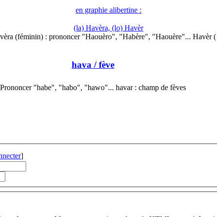
en graphie alibertine :
(la) Havèra, (lo) Havèr
vèra (féminin) : prononcer "Haouèro", "Habère", "Haouère"... Havèr 
hava
/ fève
Prononcer "habe", "habo", "hawo"... havar : champ de fèves
nnecter
]