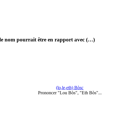
 le nom pourrait être en rapport avec (…)
(lo,le,eth) Bòsc
Prononcer "Lou Bòs", "Eth Bòs"...