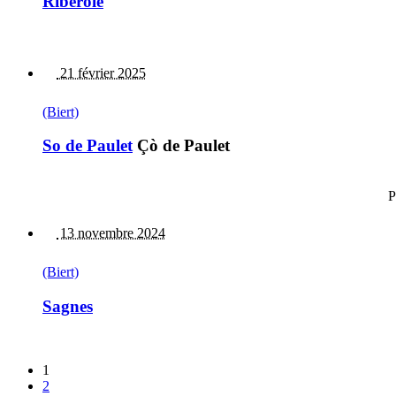
Riberole
21 février 2025
(Biert)
So de Paulet
Çò de Paulet
P
13 novembre 2024
(Biert)
Sagnes
1
2