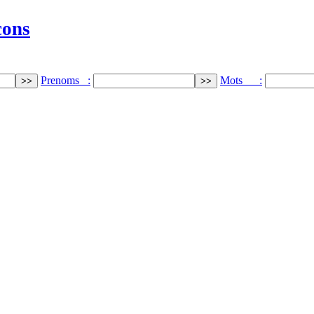
cons
Prenoms :
Mots :