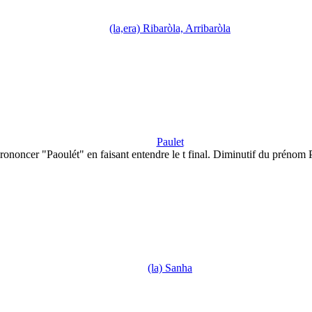
(la,era) Ribaròla, Arribaròla
Paulet
rononcer "Paoulét" en faisant entendre le t final. Diminutif du prénom
(la) Sanha