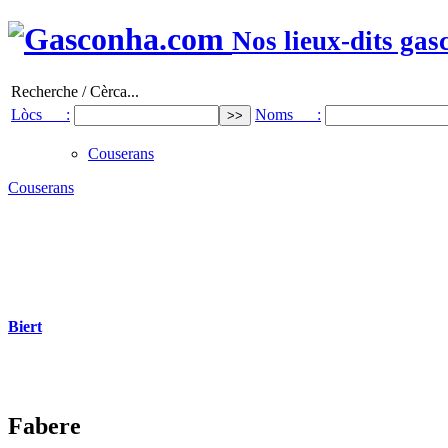
Nos lieux-dits gas
Recherche / Cèrca...
Lòcs :
Noms :
Couserans
Couserans
Biert
Fabere