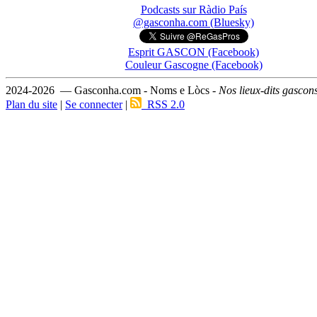
Podcasts sur Ràdio País
@gasconha.com (Bluesky)
Esprit GASCON (Facebook)
Couleur Gascogne (Facebook)
2024-2026 — Gasconha.com - Noms e Lòcs -
Nos lieux-dits gascon
Plan du site
|
Se connecter
|
RSS 2.0