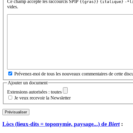
Ce champ accepte les raccourcis SPIP
{{gras}}
{italique}
-*l
vides.
Prévenez-moi de tous les nouveaux commentaires de cette discu
Ajouter un document
Extensions autorisées : toutes
Je veux recevoir la Newsletter
Lòcs (lieux-dits = toponymie, paysage...) de
Biert
: