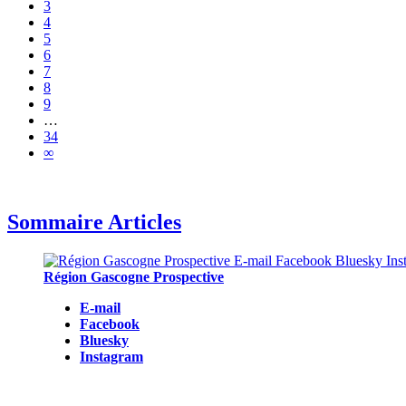
3
4
5
6
7
8
9
…
34
∞
Sommaire Articles
Région Gascogne Prospective
E-mail
Facebook
Bluesky
Instagram