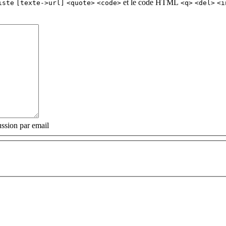
et le code HTML
iste
[texte->url]
<quote>
<code>
<q>
<del>
<i
ssion par email