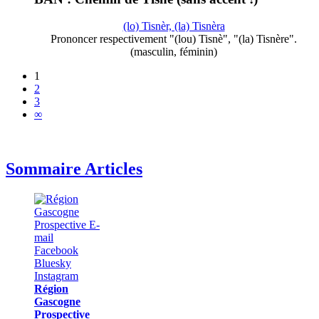
(lo) Tisnèr, (la) Tisnèra
Prononcer respectivement "(lou) Tisnè", "(la) Tisnère".
(masculin, féminin)
1
2
3
∞
Sommaire Articles
Région
Gascogne
Prospective