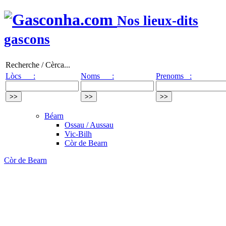
Nos lieux-dits
gascons
Recherche / Cèrca...
Lòcs :
Noms :
Prenoms :
Béarn
Ossau / Aussau
Vic-Bilh
Còr de Bearn
Còr de Bearn