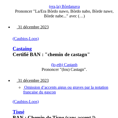
(era,la) Bòrdanava
Prononcer "La/Era Bòrdo nawo, Bòrdo nabo, Bòrde nawe,
Bòrde nabe..." avec (…)
31 décembre 2023
(Caubios-Loos)
Castaing
Certifié BAN : "chemin de castagn"
(lo,eth) Castanh
Prononcer "(lou) Castagn".
31 décembre 2023
Omission d’accents aigus ou graves par la notation
française du gascon
(Caubios-Loos)
Tisné
BAN : Chemin de Tisne (sans accent !)