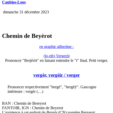
Caubios-Loos
dimanche 31 décembre 2023
Chemin de Beyérot
en graphie alibertine :
(lo,eth) Vergeròt
Prononcer "Berjéròt" en faisant entendre le "t" final. Petit verger.
vergèr, vergèir
/ verger
Prononcer respectivement "bergè", "bergèÿ". Gascogne
intérieure : vergèr (…)
BAN : Chemin de Bereyrot
FANTOIR, IGN : Chemin de Beyerot
L’existence à cet endroit de
Bergès
(CN) suggère Beryerot