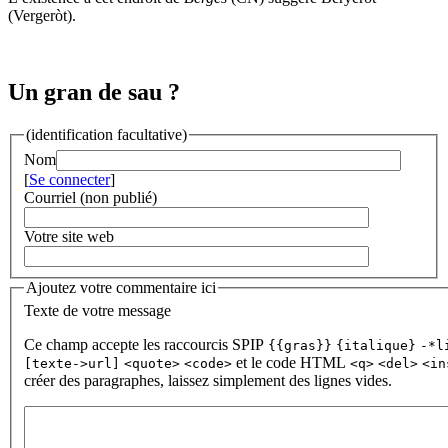
(Vergeròt).
Un gran de sau ?
(identification facultative)
Nom
[
Se connecter
]
Courriel (non publié)
Votre site web
Ajoutez votre commentaire ici
Texte de votre message
Ce champ accepte les raccourcis SPIP
{{gras}}
{italique}
-*l
et le code HTML
[texte->url]
<quote>
<code>
<q>
<del>
<in
créer des paragraphes, laissez simplement des lignes vides.