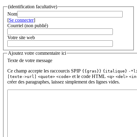
(identification facultative)
Nom
[
Se connecter
]
Courriel (non publié)
Votre site web
Ajoutez votre commentaire ici
Texte de votre message
Ce champ accepte les raccourcis SPIP
{{gras}}
{italique}
-*l
et le code HTML
[texte->url]
<quote>
<code>
<q>
<del>
<in
créer des paragraphes, laissez simplement des lignes vides.