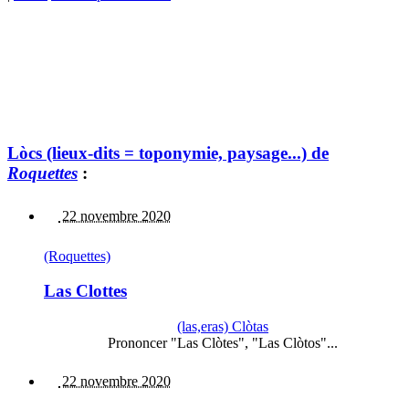
Lòcs (lieux-dits = toponymie, paysage...) de
Roquettes
:
22 novembre 2020
(Roquettes)
Las Clottes
(las,eras) Clòtas
Prononcer "Las Clòtes", "Las Clòtos"...
22 novembre 2020