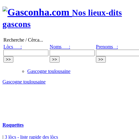
Nos lieux-dits
gascons
Recherche / Cèrca...
Lòcs :
Noms :
Prenoms :
Gascogne toulousaine
Gascogne toulousaine
Roquettes
|
3 lòcs
- liste rapide des lòcs