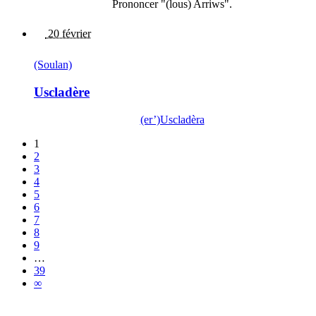
Prononcer "(lous) Arriws".
20 février
(Soulan)
Uscladère
(er’)Uscladèra
1
2
3
4
5
6
7
8
9
…
39
∞