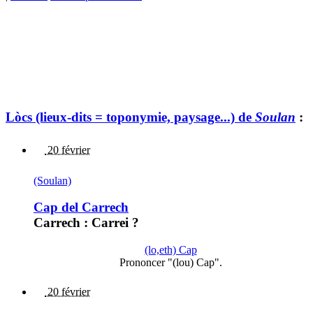
Lòcs (lieux-dits = toponymie, paysage...) de
Soulan
:
20 février
(Soulan)
Cap del Carrech
Carrech : Carrei ?
(lo,eth) Cap
Prononcer "(lou) Cap".
20 février