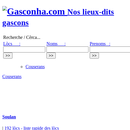
Nos lieux-dits
gascons
Recherche / Cèrca...
Lòcs :
Noms :
Prenoms :
Couserans
Couserans
Soulan
|
192 lòcs
- liste rapide des lòcs