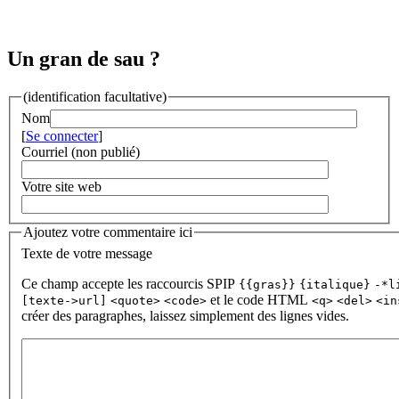
Un gran de sau ?
(identification facultative)
Nom
[
Se connecter
]
Courriel (non publié)
Votre site web
Ajoutez votre commentaire ici
Texte de votre message
Ce champ accepte les raccourcis SPIP
{{gras}}
{italique}
-*l
et le code HTML
[texte->url]
<quote>
<code>
<q>
<del>
<in
créer des paragraphes, laissez simplement des lignes vides.