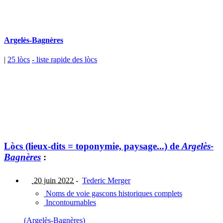
Argelès-Bagnères
|
25 lòcs
- liste rapide des lòcs
Lòcs (lieux-dits = toponymie, paysage...) de
Argelès-
Bagnères
:
20 juin 2022
-
Tederic Merger
Noms de voie gascons historiques complets
Incontournables
(Argelès-Bagnères)