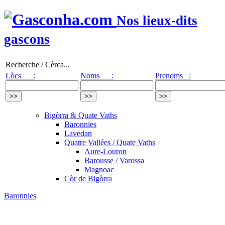
Nos lieux-dits
gascons
Recherche / Cèrca...
Lòcs :
Noms :
Prenoms :
Bigòrra & Quate Vaths
Baronnies
Lavedan
Quatre Vallées / Quate Vaths
Aure-Louron
Barousse / Varossa
Magnoac
Còr de Bigòrra
Baronnies