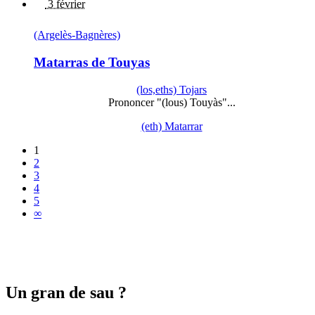
3 février
(Argelès-Bagnères)
Matarras de Touyas
(los,eths) Tojars
Prononcer "(lous) Touyàs"...
(eth) Matarrar
1
2
3
4
5
∞
Un gran de sau ?