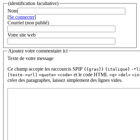
(identification facultative)
Nom
[
Se connecter
]
Courriel (non publié)
Votre site web
Ajoutez votre commentaire ici
Texte de votre message
Ce champ accepte les raccourcis SPIP
{{gras}}
{italique}
-*l
et le code HTML
[texte->url]
<quote>
<code>
<q>
<del>
<in
créer des paragraphes, laissez simplement des lignes vides.