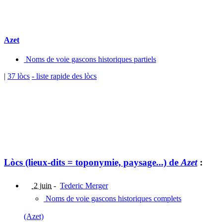
Azet
Noms de voie gascons historiques partiels
|
37 lòcs
- liste rapide des lòcs
Lòcs (lieux-dits = toponymie, paysage...) de
Azet
:
2 juin
-
Tederic Merger
Noms de voie gascons historiques complets
(Azet)