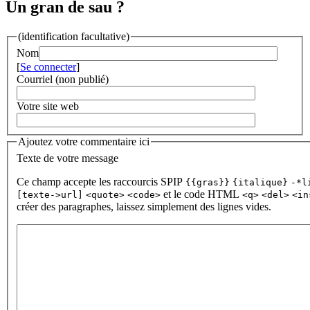
Un gran de sau ?
(identification facultative)
Nom
[
Se connecter
]
Courriel (non publié)
Votre site web
Ajoutez votre commentaire ici
Texte de votre message
Ce champ accepte les raccourcis SPIP
{{gras}}
{italique}
-*l
et le code HTML
[texte->url]
<quote>
<code>
<q>
<del>
<in
créer des paragraphes, laissez simplement des lignes vides.