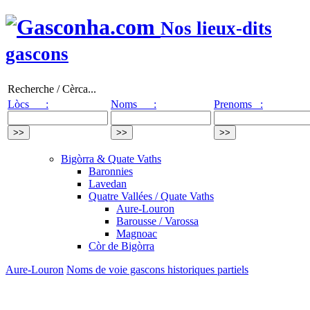
Nos lieux-dits
gascons
Recherche / Cèrca...
Lòcs :
Noms :
Prenoms :
Bigòrra & Quate Vaths
Baronnies
Lavedan
Quatre Vallées / Quate Vaths
Aure-Louron
Barousse / Varossa
Magnoac
Còr de Bigòrra
Aure-Louron
Noms de voie gascons historiques partiels