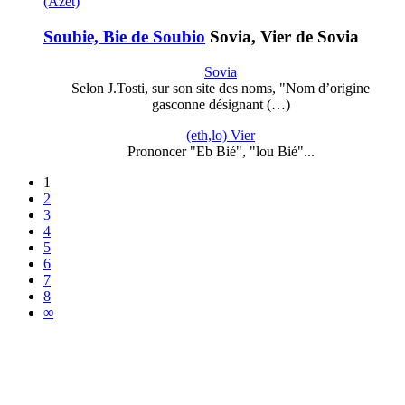
(Azet)
Soubie, Bie de Soubio
Sovia, Vier de Sovia
Sovia
Selon J.Tosti, sur son site des noms, "Nom d’origine
gasconne désignant (…)
(eth,lo) Vier
Prononcer "Eb Bié", "lou Bié"...
1
2
3
4
5
6
7
8
∞