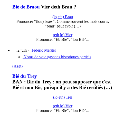
Bié de Braou
Vier deth Brau ?
(lo,eth) Brau
Prononcer "(lou) bràw". Comme souvent les mots courts,
"brau" peut avoir (…)
(eth,lo) Vier
Prononcer "Eb Bié", "lou Bié"...
2 juin
-
Tederic Merger
Noms de voie gascons historiques partiels
(Azet)
Bié du Trey
BAN : Bie du Trey ; on peut supposer que c'est
Bié et non Bie, puisqu'il y a des Bié certifiés (…)
(lo,eth) Trei
(eth,lo) Vier
Prononcer "Eb Bié", "lou Bié"...