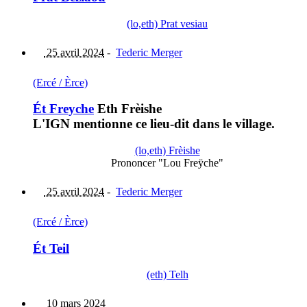
(lo,eth) Prat vesiau
25 avril 2024
-
Tederic Merger
(Ercé / Èrce)
Ét Freyche
Eth Frèishe
L'IGN mentionne ce lieu-dit dans le village.
(lo,eth) Frèishe
Prononcer "Lou Freÿche"
25 avril 2024
-
Tederic Merger
(Ercé / Èrce)
Ét Teil
(eth) Telh
10 mars 2024