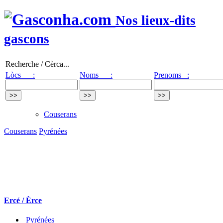
Nos lieux-dits
gascons
Recherche / Cèrca...
Lòcs :
Noms :
Prenoms :
Couserans
Couserans
Pyrénées
Ercé / Èrce
Pyrénées