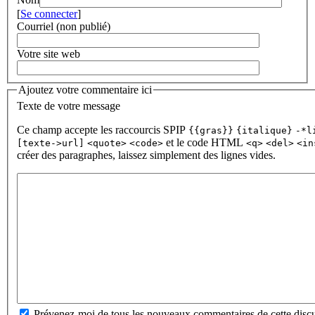
[
Se connecter
]
Courriel (non publié)
Votre site web
Ajoutez votre commentaire ici
Texte de votre message
Ce champ accepte les raccourcis SPIP
{{gras}}
{italique}
-*l
et le code HTML
[texte->url]
<quote>
<code>
<q>
<del>
<in
créer des paragraphes, laissez simplement des lignes vides.
Prévenez-moi de tous les nouveaux commentaires de cette discu