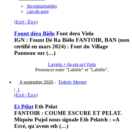
Incontournables
cap-de-paja
(Ercé / Èrce)
Fount déra Biélo
Font dera Viela
IGN : Fount Dé Ra Biélo FANTOIR, BAN (non
certifié en mars 2024) : Font du Village
Panneau sur (…)
Laviela + (la,era,sa) Viela
Prononcer entre "Labiéle" et "Labiélo".
6 septembre 2020
-
Tederic Merger
|
1
(Ercé / Èrce)
Et Pélat
Eth Pelat
FANTOIR : COUME ESCURE ET PELAT.
Miquèu Pujol nous signale Eth Pelatch : «A
Ercé, qu'avem eth (…)