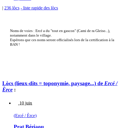
|
236 lòcs
- liste rapide des lòcs
Noms de voies : Ercé a du "tout en gascon" (Cami de ra Gleiso...),
notamment dans le village.
Espérons que ces noms seront officialisés lors de la certification à la
BAN !
Lòcs (lieux-dits = toponymie, paysage...) de
Ercé /
Èrce
:
10 juin
(Ercé / Èrce)
Prat Béziaou