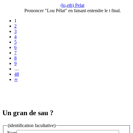
(lo,eth) Pelat
Prononcer "Lou Pélat" en faisant entendre le t final.
1
2
3
4
5
6
7
8
9
…
48
∞
Un gran de sau ?
(identification facultative)
Nom