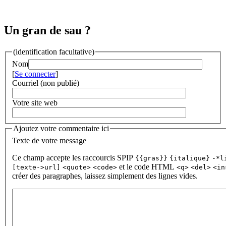
Un gran de sau ?
(identification facultative)
Nom
[
Se connecter
]
Courriel (non publié)
Votre site web
Ajoutez votre commentaire ici
Texte de votre message
Ce champ accepte les raccourcis SPIP
{{gras}}
{italique}
-*l
et le code HTML
[texte->url]
<quote>
<code>
<q>
<del>
<in
créer des paragraphes, laissez simplement des lignes vides.