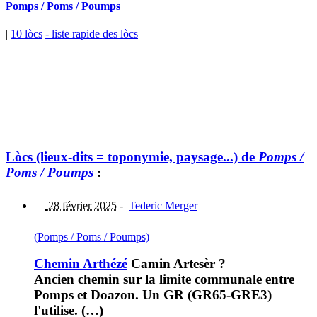
Pomps / Poms / Poumps
|
10 lòcs
- liste rapide des lòcs
Lòcs (lieux-dits = toponymie, paysage...) de
Pomps /
Poms / Poumps
:
28 février 2025
-
Tederic Merger
(Pomps / Poms / Poumps)
Chemin Arthézé
Camin Artesèr ?
Ancien chemin sur la limite communale entre
Pomps et Doazon. Un GR (GR65-GRE3)
l'utilise. (…)