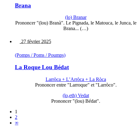
Brana
(lo) Branar
Prononcer "(lou) Branà". Le Pignada, le Matouca, le Junca, le
Brana... (…)
27 février 2025
(Pomps / Poms / Poumps)
La Roque Lou Bédat
Larròca + L’Arròca + La Ròca
Prononcer entre "Larroque" et "Larròco".
(lo,eth) Vedat
Prononcer "(lou) Bédat".
1
2
∞