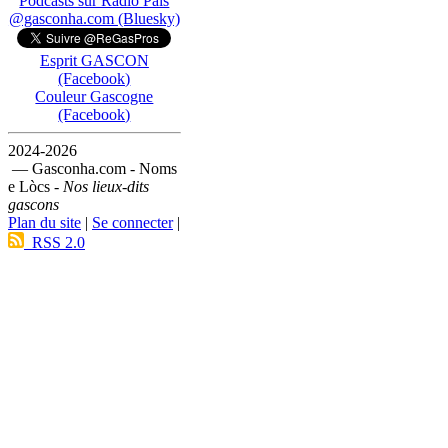
Podcasts sur Ràdio País
@gasconha.com (Bluesky)
Esprit GASCON
(Facebook)
Couleur Gascogne
(Facebook)
2024-2026
— Gasconha.com - Noms
e Lòcs -
Nos lieux-dits
gascons
Plan du site
|
Se connecter
|
RSS 2.0