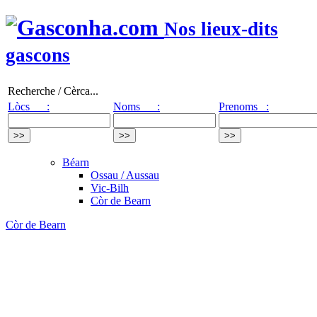
Nos lieux-dits
gascons
Recherche / Cèrca...
Lòcs :
Noms :
Prenoms :
Béarn
Ossau / Aussau
Vic-Bilh
Còr de Bearn
Còr de Bearn