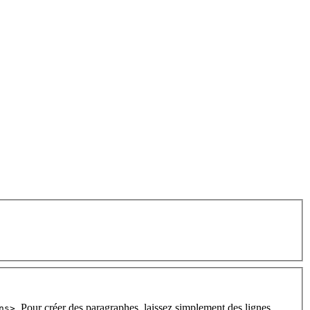
. Pour créer des paragraphes, laissez simplement des lignes
ns>