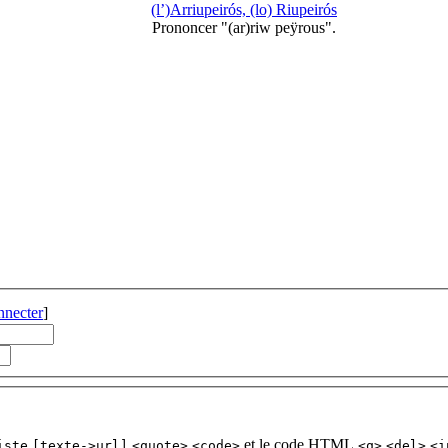
(l’)Arriupeirós, (lo) Riupeirós
Prononcer "(ar)riw peÿrous".
nnecter
]
et le code HTML
iste
[texte->url]
<quote>
<code>
<q>
<del>
<i