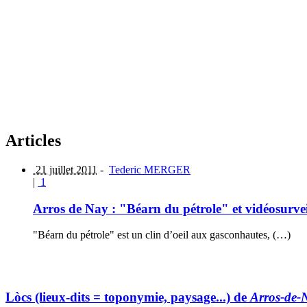
Articles
21 juillet 2011
-
Tederic MERGER
|
1
Arros de Nay : "Béarn du pétrole" et vidéosurvei
"Béarn du pétrole" est un clin d’oeil aux gasconhautes, (…)
Lòcs (lieux-dits = toponymie, paysage...) de
Arros-de-N