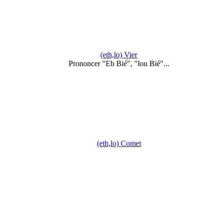
(eth,lo) Vier
Prononcer "Eb Bié", "lou Bié"...
(eth,lo) Comet