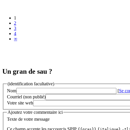
1
2
3
4
∞
Un gran de sau ?
(identification facultative)
Nom
[
Se co
Courriel (non publié)
Votre site web
Ajoutez votre commentaire ici
Texte de votre message
Ce champ accepte les raccourcis SPIP
{{gras}}
{italique}
-*l