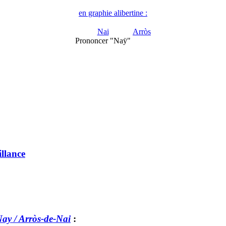
en graphie alibertine :
Nai
Arròs
Prononcer "Naÿ"
llance
ay / Arròs-de-Nai
: