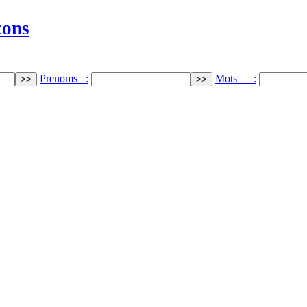
cons
Prenoms :
Mots :