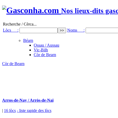
Nos lieux-dits gas
Recherche / Cèrca...
Lòcs :
Noms :
Béarn
Ossau / Aussau
Vic-Bilh
Còr de Bearn
Còr de Bearn
Arros-de-Nay / Arròs-de-Nai
|
16 lòcs
- liste rapide des lòcs