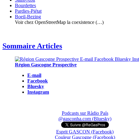
Bourdettes
Pardies-Piétat
Boeil-Bezing
Voir chez OpenStreetMap la coexistence (…)
Sommaire Articles
Région Gascogne Prospective
E-mail
Facebook
Bluesky
Instagram
Podcasts sur Ràdio País
@gasconha.com (Bluesky)
Esprit GASCON (Facebook)
Couleur Gascogne (Facebook)