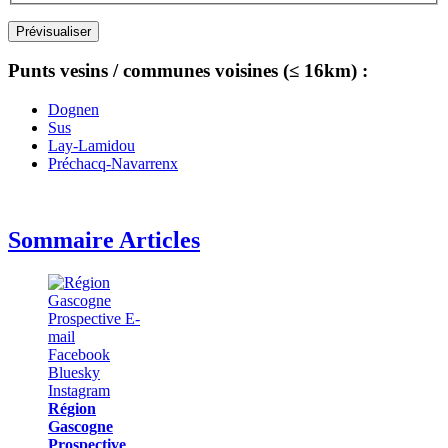
Punts vesins / communes voisines (≤ 16km) :
Dognen
Sus
Lay-Lamidou
Préchacq-Navarrenx
Sommaire Articles
Région
Gascogne
Prospective