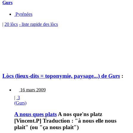
Gurs
Pyrénées
|
20 lòcs
- liste rapide des lòcs
Lòcs (lieux-dits = toponymie, paysage...) de
Gurs
:
16 mars 2009
|
3
(Gurs)
A nous ques plats
A nos que'ns platz
[Vincent.P] Traduction : "à nous elle nous
plait" (ou "ça nous plait")