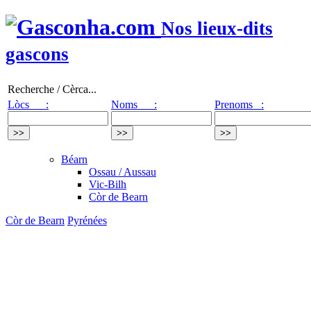
Nos lieux-dits
gascons
Recherche / Cèrca...
Lòcs :
Noms :
Prenoms :
Béarn
Ossau / Aussau
Vic-Bilh
Còr de Bearn
Còr de Bearn
Pyrénées