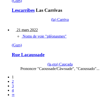
(Gurs)
Lescarribes
Las Carrivas
(la) Carriva
21 mars 2022
Noms de voie "pléonasmes"
(Gurs)
Rue Lacaussade
(la,era) Cauçada
Prononcer "Caoussade/Càwssade", "Caoussado"...
1
2
3
4
∞