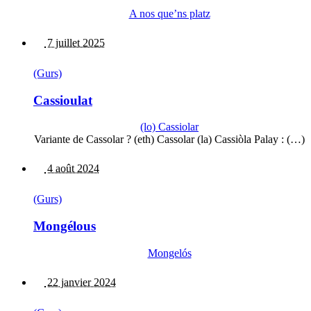
A nos que’ns platz
7 juillet 2025
(Gurs)
Cassioulat
(lo) Cassiolar
Variante de Cassolar ? (eth) Cassolar (la) Cassiòla Palay : (…)
4 août 2024
(Gurs)
Mongélous
Mongelós
22 janvier 2024