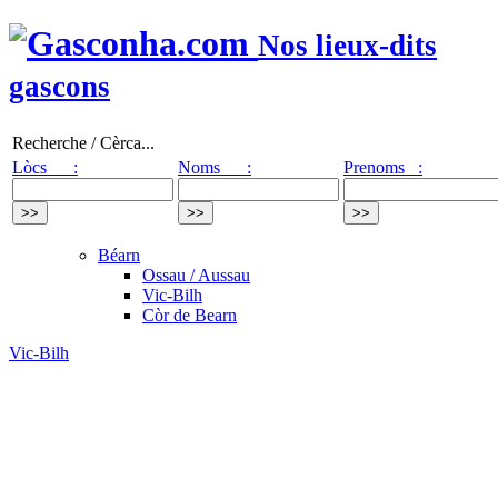
Nos lieux-dits
gascons
Recherche / Cèrca...
Lòcs :
Noms :
Prenoms :
Béarn
Ossau / Aussau
Vic-Bilh
Còr de Bearn
Vic-Bilh