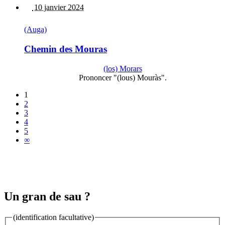
10 janvier 2024
(Auga)
Chemin des Mouras
(los) Morars
Prononcer "(lous) Mouràs".
1
2
3
4
5
∞
Un gran de sau ?
(identification facultative)