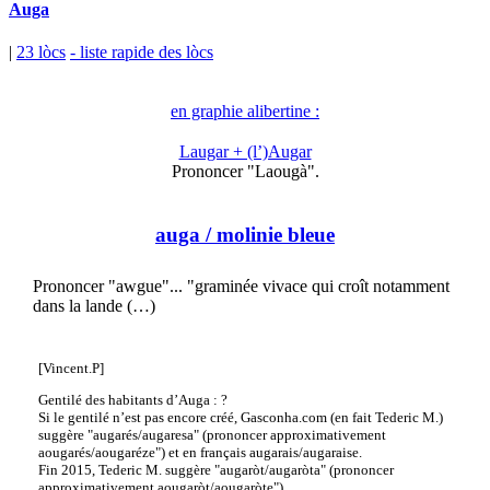
Auga
|
23 lòcs
- liste rapide des lòcs
en graphie alibertine :
Laugar + (l’)Augar
Prononcer "Laougà".
auga
/ molinie bleue
Prononcer "awgue"... "graminée vivace qui croît notamment
dans la lande (…)
[Vincent.P]
Gentilé des habitants d’Auga : ?
Si le gentilé n’est pas encore créé, Gasconha.com (en fait Tederic M.)
suggère "augarés/augaresa" (prononcer approximativement
aougarés/aougaréze") et en français augarais/augaraise.
Fin 2015, Tederic M. suggère "augaròt/augaròta" (prononcer
approximativement aougaròt/aougaròte").