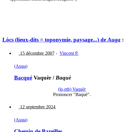
Lòcs (lieux-dits = toponymie, paysage...) de
Auga
:
15 décembre 2007
-
Vincent P.
(Auga)
Bacqué
Vaquèr
/
Baquè
(lo,eth) Vaquèr
Prononcer "Baquè".
12 septembre 2024
(Auga)
Chemin de Bareilles