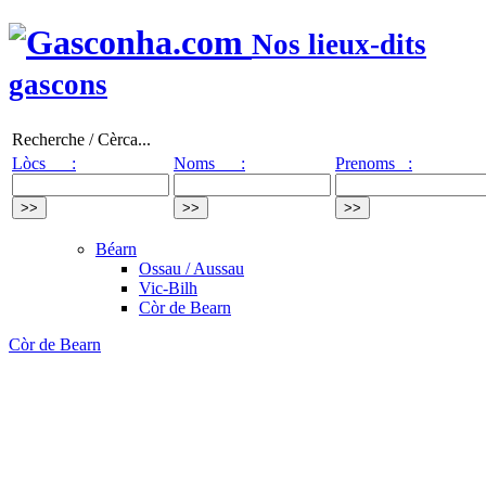
Nos lieux-dits
gascons
Recherche / Cèrca...
Lòcs :
Noms :
Prenoms :
Béarn
Ossau / Aussau
Vic-Bilh
Còr de Bearn
Còr de Bearn