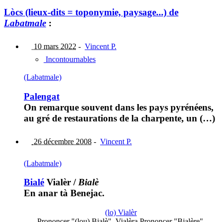
Lòcs (lieux-dits = toponymie, paysage...) de
Labatmale
:
10 mars 2022
-
Vincent P.
Incontournables
(Labatmale)
Palengat
On remarque souvent dans les pays pyrénéens,
au gré de restaurations de la charpente, un (…)
26 décembre 2008
-
Vincent P.
(Labatmale)
Bialé
Vialèr
/
Bialè
En anar tà Benejac.
(lo) Vialèr
Prononcer "(lou) Bialè". Vialèra Prononcer "Bialère",