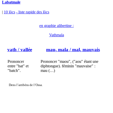
Labatmale
|
10 lòcs
- liste rapide des lòcs
en graphie alibertine :
Vathmala
vath
/ vallée
mau, mala
/ mal, mauvais
Prononcer
Prononcer "maou", ("aou" étant une
entre "bat" et
diphtongue). féminin "mauvaise" :
"batch".
mau (…)
Dens l’arribèra de l’Ossa.