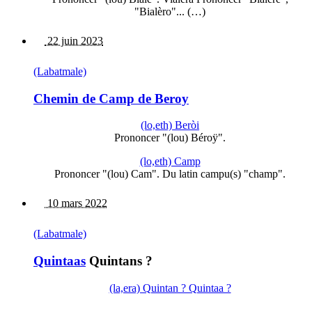
"Bialèro"... (…)
22 juin 2023
(Labatmale)
Chemin de Camp de Beroy
(lo,eth) Beròi
Prononcer "(lou) Béroÿ".
(lo,eth) Camp
Prononcer "(lou) Cam". Du latin campu(s) "champ".
10 mars 2022
(Labatmale)
Quintaas
Quintans ?
(la,era) Quintan ? Quintaa ?