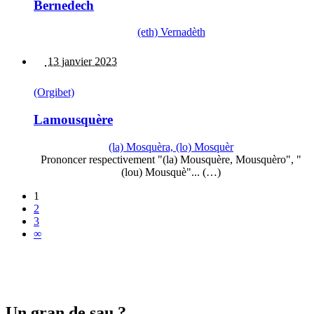
Bernedech
(eth) Vernadèth
13 janvier 2023
(Orgibet)
Lamousquère
(la) Mosquèra, (lo) Mosquèr
Prononcer respectivement "(la) Mousquère, Mousquèro", "
(lou) Mousquè"... (…)
1
2
3
∞
Un gran de sau ?