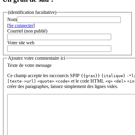
(identification facultative)
Nom
[
Se connecter
]
Courriel (non publié)
Votre site web
Ajoutez votre commentaire ici
Texte de votre message
Ce champ accepte les raccourcis SPIP
{{gras}}
{italique}
-*l
et le code HTML
[texte->url]
<quote>
<code>
<q>
<del>
<in
créer des paragraphes, laissez simplement des lignes vides.