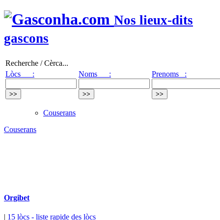
Nos lieux-dits
gascons
Recherche / Cèrca...
Lòcs :
Noms :
Prenoms :
Couserans
Couserans
Orgibet
|
15 lòcs
- liste rapide des lòcs