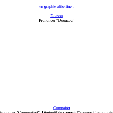
en graphie alibertine :
Doason
Prononcer "Douazoû"
Compairòt
Prononcer "Coumpaÿròt". Diminutif de compair ("coumpaÿ" = compèr