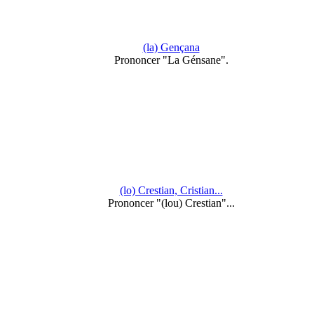
(la) Gençana
Prononcer "La Génsane".
(lo) Crestian, Cristian...
Prononcer "(lou) Crestian"...