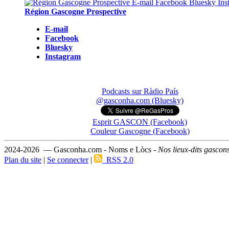
Région Gascogne Prospective
E-mail
Facebook
Bluesky
Instagram
Podcasts sur Ràdio País
@gasconha.com (Bluesky)
Esprit GASCON (Facebook)
Couleur Gascogne (Facebook)
2024-2026 — Gasconha.com - Noms e Lòcs -
Nos lieux-dits gascon
Plan du site
|
Se connecter
|
RSS 2.0