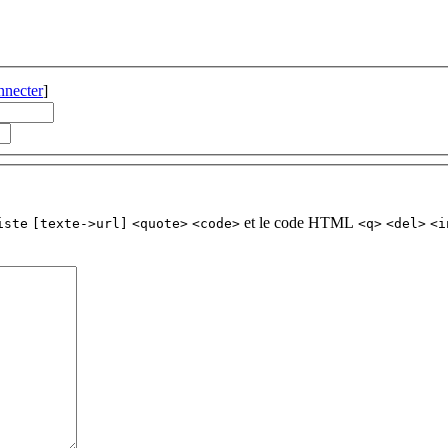
nnecter
]
et le code HTML
iste
[texte->url]
<quote>
<code>
<q>
<del>
<i