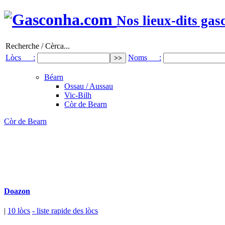
Nos lieux-dits gas
Recherche / Cèrca...
Lòcs :
Noms :
Béarn
Ossau / Aussau
Vic-Bilh
Còr de Bearn
Còr de Bearn
Doazon
|
10 lòcs
- liste rapide des lòcs