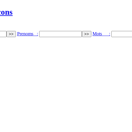
cons
Prenoms :
Mots :