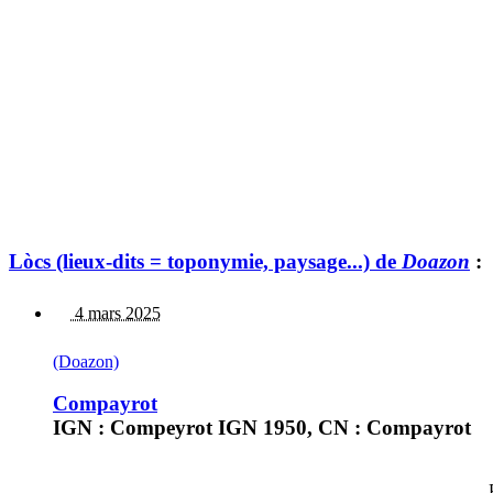
Lòcs (lieux-dits = toponymie, paysage...) de
Doazon
:
4 mars 2025
(Doazon)
Compayrot
IGN : Compeyrot IGN 1950, CN : Compayrot