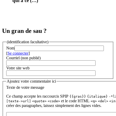
qui à ce (…)
Un gran de sau ?
(identification facultative)
Nom
[
Se connecter
]
Courriel (non publié)
Votre site web
Ajoutez votre commentaire ici
Texte de votre message
Ce champ accepte les raccourcis SPIP
{{gras}}
{italique}
-*l
et le code HTML
[texte->url]
<quote>
<code>
<q>
<del>
<in
créer des paragraphes, laissez simplement des lignes vides.