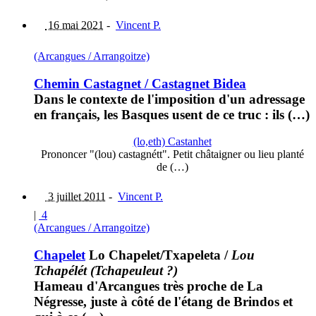
16 mai 2021
-
Vincent P.
(Arcangues / Arrangoitze)
Chemin Castagnet / Castagnet Bidea
Dans le contexte de l'imposition d'un adressage
en français, les Basques usent de ce truc : ils (…)
(lo,eth) Castanhet
Prononcer "(lou) castagnétt". Petit châtaigner ou lieu planté
de (…)
3 juillet 2011
-
Vincent P.
|
4
(Arcangues / Arrangoitze)
Chapelet
Lo Chapelet/Txapeleta
/
Lou
Tchapélét (Tchapeuleut ?)
Hameau d'Arcangues très proche de La
Négresse, juste à côté de l'étang de Brindos et