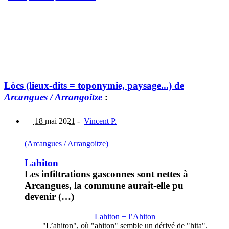
Lòcs (lieux-dits = toponymie, paysage...) de
Arcangues / Arrangoitze
:
18 mai 2021
-
Vincent P.
(Arcangues / Arrangoitze)
Lahiton
Les infiltrations gasconnes sont nettes à
Arcangues, la commune aurait-elle pu
devenir (…)
Lahiton + l’Ahiton
"L’ahiton", où "ahiton" semble un dérivé de "hita".