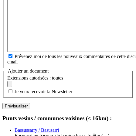
Prévenez-moi de tous les nouveaux commentaires de cette discu
email
Ajouter un document
Extensions autorisées : toutes
Je veux recevoir la Newsletter
Punts vesins / communes voisines (≤ 16km) :
Bassussarry / Basusarri
Basusarri en basque, du basque baso=forêt + (…)