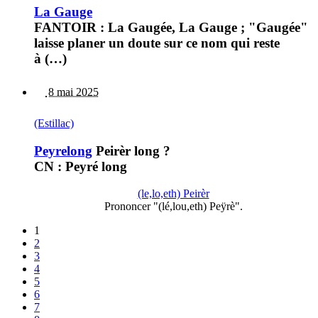
La Gauge
FANTOIR : La Gaugée, La Gauge ; "Gaugée"
laisse planer un doute sur ce nom qui reste
à (…)
8 mai 2025
(Estillac)
Peyrelong
Peirèr long ?
CN : Peyré long
(le,lo,eth) Peirèr
Prononcer "(lé,lou,eth) Peÿrè".
1
2
3
4
5
6
7