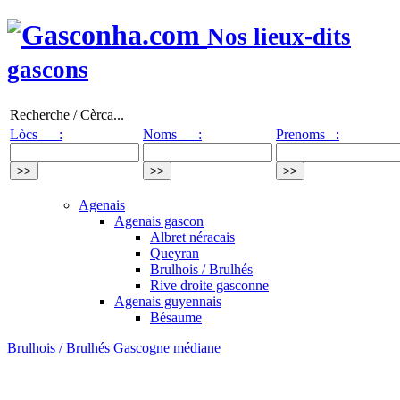
Nos lieux-dits
gascons
Recherche / Cèrca...
Lòcs :
Noms :
Prenoms :
Agenais
Agenais gascon
Albret néracais
Queyran
Brulhois / Brulhés
Rive droite gasconne
Agenais guyennais
Bésaume
Brulhois / Brulhés
Gascogne médiane