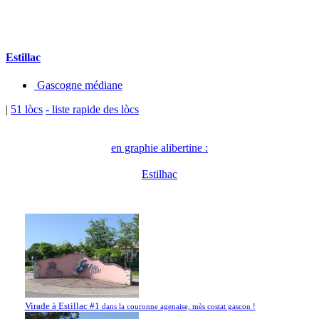
Estillac
Gascogne médiane
|
51 lòcs
- liste rapide des lòcs
en graphie alibertine :
Estilhac
Virade à Estillac #1
dans la couronne agenaise, mès costat gascon !