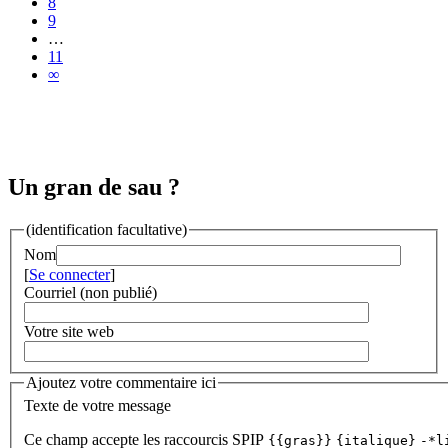
8
9
…
11
∞
Un gran de sau ?
(identification facultative)
Nom
[
Se connecter
]
Courriel (non publié)
Votre site web
Ajoutez votre commentaire ici
Texte de votre message
Ce champ accepte les raccourcis SPIP
{{gras}}
{italique}
-*l