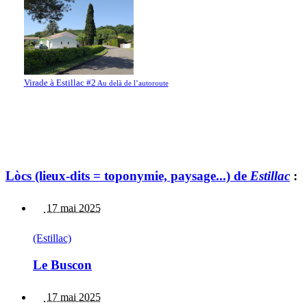
Virade à Estillac #2
Au delà de l’autoroute
Lòcs (lieux-dits = toponymie, paysage...) de
Estillac
:
17 mai 2025
(Estillac)
Le Buscon
17 mai 2025