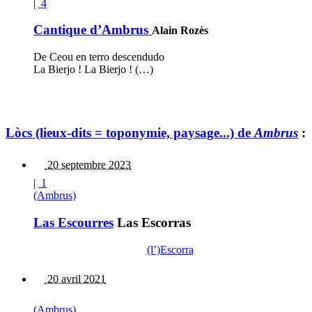
|
4
Cantique d’Ambrus
Alain Rozès
De Ceou en terro descendudo
La Bierjo ! La Bierjo ! (…)
Lòcs (lieux-dits = toponymie, paysage...) de
Ambrus
:
20 septembre 2023
|
1
(Ambrus)
Las Escourres
Las Escorras
(l’)Escorra
20 avril 2021
(Ambrus)