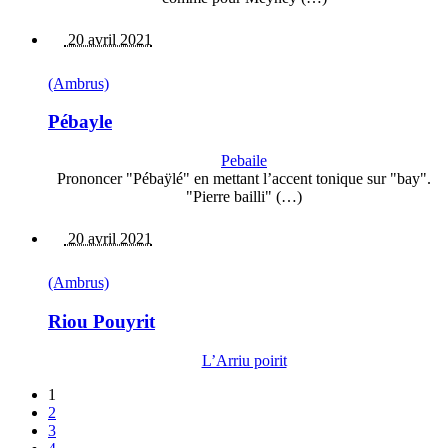
20 avril 2021
(Ambrus)
Pébayle
Pebaile
Prononcer "Pébaÿlé" en mettant l’accent tonique sur "bay".
"Pierre bailli" (…)
20 avril 2021
(Ambrus)
Riou Pouyrit
L’Arriu poirit
1
2
3