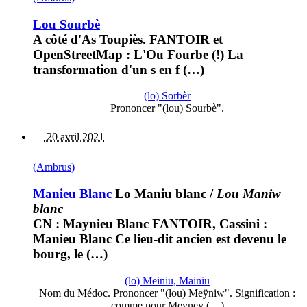
Lou Sourbè
A côté d'As Toupiès. FANTOIR et
OpenStreetMap : L'Ou Fourbe (!) La
transformation d'un s en f (…)
(lo) Sorbèr
Prononcer "(lou) Sourbè".
20 avril 2021
(Ambrus)
Manieu Blanc
Lo Maniu blanc
/
Lou Maniw
blanc
CN : Maynieu Blanc FANTOIR, Cassini :
Manieu Blanc Ce lieu-dit ancien est devenu le
bourg, le (…)
(lo) Meiniu, Mainiu
Nom du Médoc. Prononcer "(lou) Meÿniw". Signification :
comme pour Meyney (…)