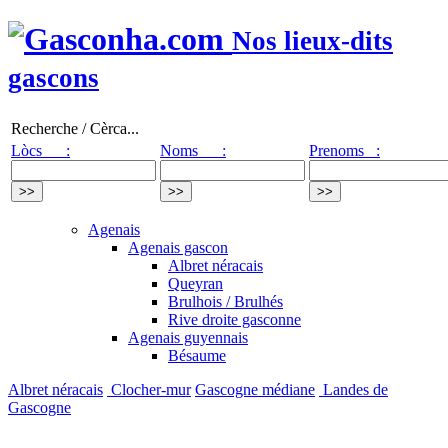
Nos lieux-dits
gascons
Recherche / Cèrca...
Lòcs :
Noms :
Prenoms :
Agenais
Agenais gascon
Albret néracais
Queyran
Brulhois / Brulhés
Rive droite gasconne
Agenais guyennais
Bésaume
Albret néracais
Clocher-mur
Gascogne médiane
Landes de
Gascogne