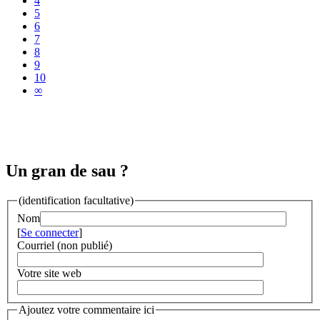
4
5
6
7
8
9
10
∞
Un gran de sau ?
(identification facultative)
Nom
[
Se connecter
]
Courriel (non publié)
Votre site web
Ajoutez votre commentaire ici