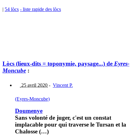
|
54 lòcs
- liste rapide des lòcs
Lòcs (lieux-dits = toponymie, paysage...) de
Eyres-
Moncube
:
25 avril 2020
-
Vincent P.
(Eyres-Moncube)
Doumenye
Sans volonté de juger, c'est un constat
implacable pour qui traverse le Tursan et la
Chalosse (…)