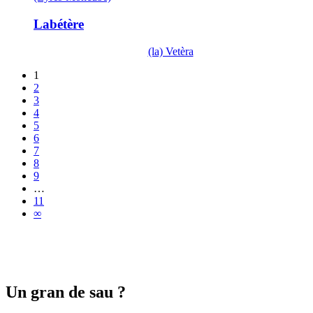
Labétère
(la) Vetèra
1
2
3
4
5
6
7
8
9
…
11
∞
Un gran de sau ?