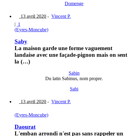
Domenge
13 avril 2020
-
Vincent P.
|
1
(Eyres-Moncube)
Saby
La maison garde une forme vaguement
landaise avec une façade-pignon mais on sent
la (…)
Sabin
Du latin Sabinus, nom propre.
Sabi
13 avril 2020
-
Vincent P.
(Eyres-Moncube)
Daourat
L'emban arrondi n'est pas sans rappeler un