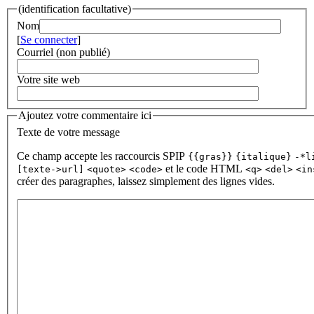
(identification facultative)
Nom
[
Se connecter
]
Courriel (non publié)
Votre site web
Ajoutez votre commentaire ici
Texte de votre message
Ce champ accepte les raccourcis SPIP
{{gras}}
{italique}
-*l
et le code HTML
[texte->url]
<quote>
<code>
<q>
<del>
<in
créer des paragraphes, laissez simplement des lignes vides.