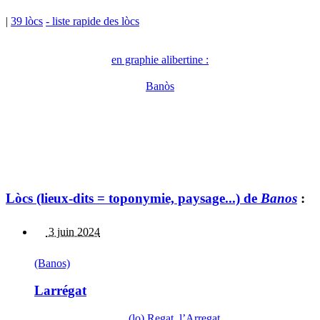
|
39 lòcs
- liste rapide des lòcs
en graphie alibertine :
Banòs
Lòcs (lieux-dits = toponymie, paysage...) de
Banos
:
3 juin 2024
(Banos)
Larrégat
(lo) Regat, l’Arregat