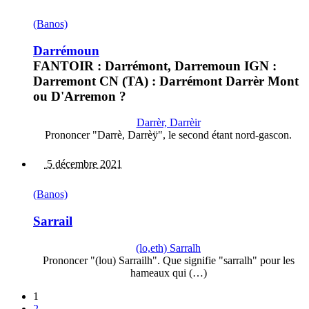
(Banos)
Darrémoun
FANTOIR : Darrémont, Darremoun IGN :
Darremont CN (TA) : Darrémont Darrèr Mont
ou D'Arremon ?
Darrèr, Darrèir
Prononcer "Darrè, Darrèÿ", le second étant nord-gascon.
5 décembre 2021
(Banos)
Sarrail
(lo,eth) Sarralh
Prononcer "(lou) Sarrailh". Que signifie "sarralh" pour les
hameaux qui (…)
1
2