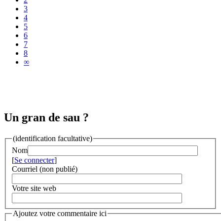
3
4
5
6
7
8
∞
Un gran de sau ?
(identification facultative)
Nom
[
Se connecter
]
Courriel (non publié)
Votre site web
Ajoutez votre commentaire ici