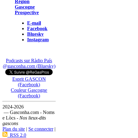
Région
Gascogne
Prospective
E-mail
Facebook
Bluesky
Instagram
Podcasts sur Ràdio País
@gasconha.com (Bluesky)
Esprit GASCON
(Facebook)
Couleur Gascogne
(Facebook)
2024-2026
— Gasconha.com - Noms
e Lòcs -
Nos lieux-dits
gascons
Plan du site
|
Se connecter
|
RSS 2.0