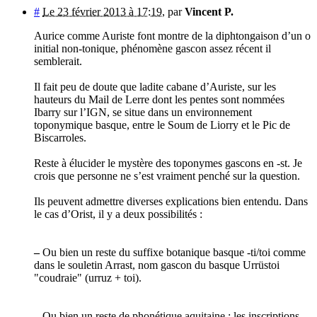
#
Le 23 février 2013 à 17:19
,
par
Vincent P.
Aurice comme Auriste font montre de la diphtongaison d’un o
initial non-tonique, phénomène gascon assez récent il
semblerait.
Il fait peu de doute que ladite cabane d’Auriste, sur les
hauteurs du Mail de Lerre dont les pentes sont nommées
Ibarry sur l’IGN, se situe dans un environnement
toponymique basque, entre le Soum de Liorry et le Pic de
Biscarroles.
Reste à élucider le mystère des toponymes gascons en -st. Je
crois que personne ne s’est vraiment penché sur la question.
Ils peuvent admettre diverses explications bien entendu. Dans
le cas d’Orist, il y a deux possibilités :
–
Ou bien un reste du suffixe botanique basque -ti/toi comme
dans le souletin Arrast, nom gascon du basque Urrüstoi
"coudraie" (urruz + toi).
–
Ou bien un reste de phonétique aquitaine : les inscriptions