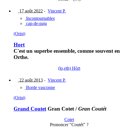
17 août 2022
-
Vincent P.
Incontournables
cap-de-paja
(Orist)
Hort
C'est un superbe ensemble, comme souvent en
Orthe.
(lo,eth) Hòrt
22 août 2013
-
Vincent P.
Borde vasconne
(Orist)
Grand Coutet
Gran Cotet
/
Gran Coutét
Cotet
Prononcer "Coutét" ?