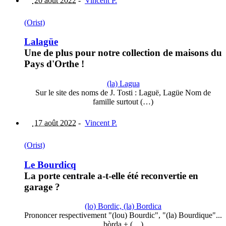
20 août 2022
-
Vincent P.
(Orist)
Lalagüe
Une de plus pour notre collection de maisons du
Pays d'Orthe !
(la) Lagua
Sur le site des noms de J. Tosti : Laguë, Lagüe Nom de
famille surtout (…)
17 août 2022
-
Vincent P.
(Orist)
Le Bourdicq
La porte centrale a-t-elle été reconvertie en
garage ?
(lo) Bordic, (la) Bordica
Prononcer respectivement "(lou) Bourdic", "(la) Bourdique"...
bòrda + (…)