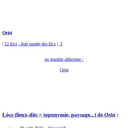
Orist
|
52 lòcs
- liste rapide des lòcs
|
3
en graphie alibertine :
Orist
Lòcs (lieux-dits = toponymie, paysage...) de
Orist
: