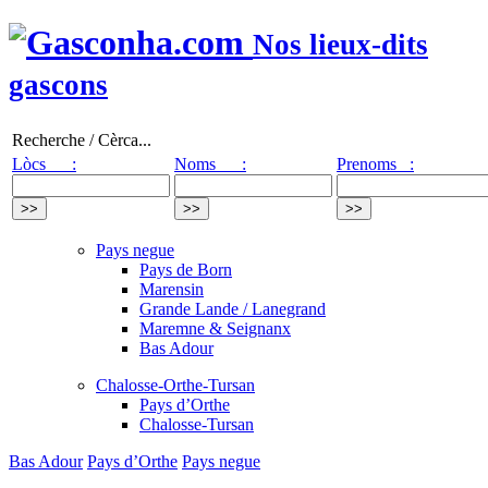
Nos lieux-dits
gascons
Recherche / Cèrca...
Lòcs :
Noms :
Prenoms :
Pays negue
Pays de Born
Marensin
Grande Lande / Lanegrand
Maremne & Seignanx
Bas Adour
Chalosse-Orthe-Tursan
Pays d’Orthe
Chalosse-Tursan
Bas Adour
Pays d’Orthe
Pays negue