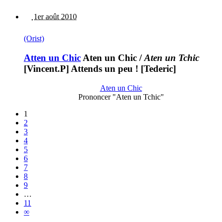
1er août 2010
(Orist)
Atten un Chic
Aten un Chic
/
Aten un Tchic
[Vincent.P] Attends un peu ! [Tederic]
Aten un Chic
Prononcer "Aten un Tchic"
1
2
3
4
5
6
7
8
9
…
11
∞